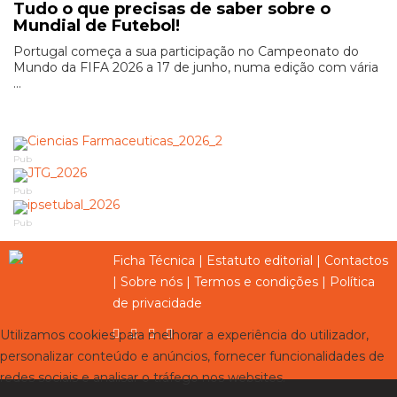
Tudo o que precisas de saber sobre o
Mundial de Futebol!
Portugal começa a sua participação no Campeonato do
Mundo da FIFA 2026 a 17 de junho, numa edição com vária
...
Pub
Pub
Pub
Ficha Técnica
|
Estatuto editorial
|
Contactos
|
Sobre nós
|
Termos e condições
|
Política
de privacidade
Utilizamos cookies para melhorar a experiência do utilizador,
personalizar conteúdo e anúncios, fornecer funcionalidades de
redes sociais e analisar o tráfego nos websites.