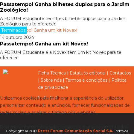
Passatempo! Ganha bilhetes duplos para o Jardim
Zoológico!
A FORUM Estudante tem três bilhetes duplos para o Jardim
Zoológico para te oferecer!
Terminados
14 outubro 2024
Passatempo! Ganha um kit Novex!
A FORUM Estudante e a Novex têm um kit Novex para te
oferecer!
Ficha Técnica
|
Estatuto editorial
|
Contactos
|
Sobre nós
|
Termos e condições
|
Política
de privacidade
Utilizamos cookies para melhorar a experiência do utilizador,
personalizar conteúdo e anúncios, fornecer funcionalidades de
redes sociais e analisar o tráfego nos websites.
Para mais informações sobre cookies e o processamento dos
Copyright © 2019
Press Forum Comunicação Social S.A.
Todos os