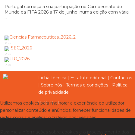
Portugal começa a sua participação no Campeonato do
Mundo da FIFA 2026 a 17 de junho, numa edição com vária
...
Pub
Pub
Pub
Ficha Técnica
|
Estatuto editorial
|
Contactos
|
Sobre nós
|
Termos e condições
|
Política
de privacidade
Utilizamos cookies para melhorar a experiência do utilizador,
personalizar conteúdo e anúncios, fornecer funcionalidades de
redes sociais e analisar o tráfego nos websites.
Para mais informações sobre cookies e o processamento dos