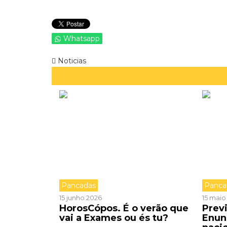
Whatsapp
Noticias
Pancadas
Panca
15 junho 2026
15 maio
HorosCópos. É o verão que
Prev
vai a Exames ou és tu?
Enun