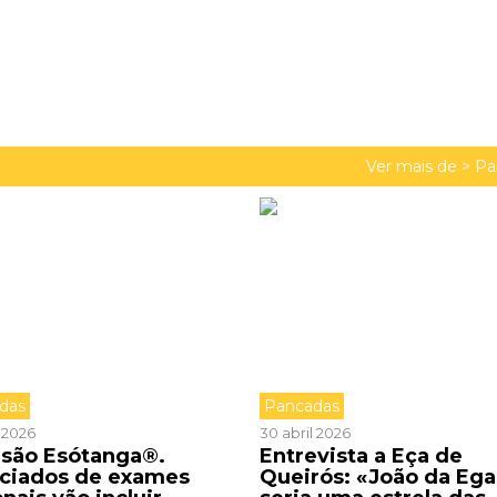
Ver mais de >
Pa
das
Pancadas
 2026
30 abril 2026
isão Esótanga®.
Entrevista a Eça de
ciados de exames
Queirós: «João da Ega