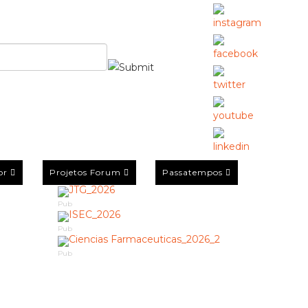
or
Projetos Forum
Passatempos
Pub
Pub
Pub