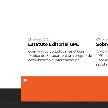
Institucional
Instit
21 janeiro 2021
07 feve
Estatuto Editorial GPE
Sobr
Guia Prático do Estudante O Guia
A FOR
Prático do Estudante é um projeto de
1991 c
comunicação e informação ge ...
Escola
revista 
Utilizamos cookies para melhorar a experiência do utilizador, per