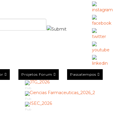
or
Projetos Forum
Passatempos
Pub
Pub
Pub