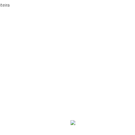
teira
Ver mais de >
Insti