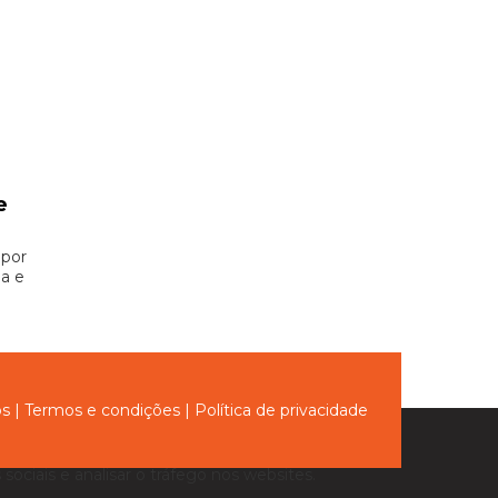
e
 por
ia e
ós
|
Termos e condições
|
Política de privacidade
sociais e analisar o tráfego nos websites.