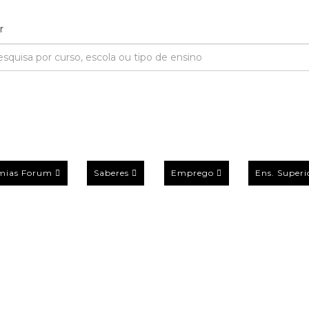
mias Forum
Saberes
Emprego
Ens. Superi