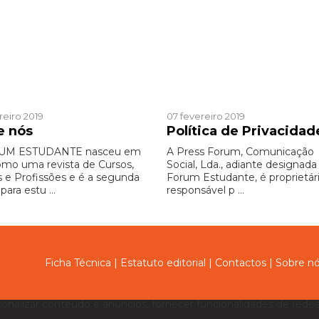
ucional
Institucional
reiro 2019
07 fevereiro 2019
e nós
Política de Privacidad
UM ESTUDANTE nasceu em
A Press Forum, Comunicação
omo uma revista de Cursos,
Social, Lda., adiante designada
s e Profissões e é a segunda
Forum Estudante, é proprietár
para estu ...
responsável p ...
Ficha Técnica
|
Estatuto editorial
|
Contactos
|
Sobre n
sonalizar conteúdo e anúncios, fornecer funcionalidades de redes 