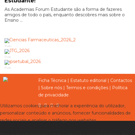
Estudante!
As Academias Forum Estudante são a forma de fazeres
amigos de todo o país, enquanto descobres mais sobre o
Ensino ...
Pub
Pub
Pub
Ficha Técnica
|
Estatuto editorial
|
Contactos
|
Sobre nós
|
Termos e condições
|
Política
de privacidade
Utilizamos cookies para melhorar a experiência do utilizador,
personalizar conteúdo e anúncios, fornecer funcionalidades de
redes sociais e analisar o tráfego nos websites.
Para mais informações sobre cookies e o processamento dos