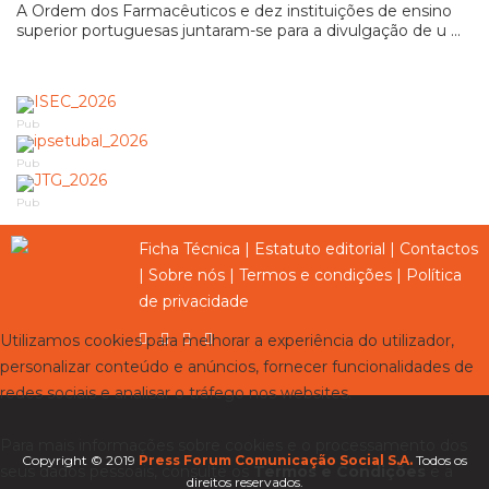
A Ordem dos Farmacêuticos e dez instituições de ensino
superior portuguesas juntaram-se para a divulgação de u ...
Pub
Pub
Pub
Ficha Técnica
|
Estatuto editorial
|
Contactos
|
Sobre nós
|
Termos e condições
|
Política
de privacidade
Utilizamos cookies para melhorar a experiência do utilizador,
personalizar conteúdo e anúncios, fornecer funcionalidades de
redes sociais e analisar o tráfego nos websites.
Para mais informações sobre cookies e o processamento dos
Copyright © 2019
Press Forum Comunicação Social S.A.
Todos os
seus dados pessoais, consulte os
Termos e Condições
e a
direitos reservados.