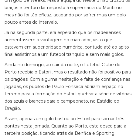
um golo de Weeks. Mas a equipa do Restelo não cruzou os
braços e tentou dar resposta à supremacia do Marítimo
mas não foi tão eficaz, acabando por sofrer mais um golo
pouco antes do intervalo.
Já na segunda parte, era esperado que os madeirenses
aumentassem a vantagem no marcador, visto que
estavam em superioridade numérica, contudo até ao apito
final assistimos a um futebol tranquilo e sem mais golos.
Ainda no domingo, ao cair da noite, o Futebol Clube do
Porto recebia o Estoril, mas o resultado não foi positivo para
os dragões. Com alguma hesitação e falta de confiança nas
jogadas, os pupilos de Paulo Fonseca abriram espaço no
terreno para a formação do Estoril quebrar a série de vitórias
dos azuis e brancos para o campeonato, no Estádio do
Dragão.
Assim, apenas um golo bastou ao Estoril para somar três
pontos nesta jornada. Quanto ao Porto, este desce para a
terceira posição, ficando atrás de Benfica e Sporting.