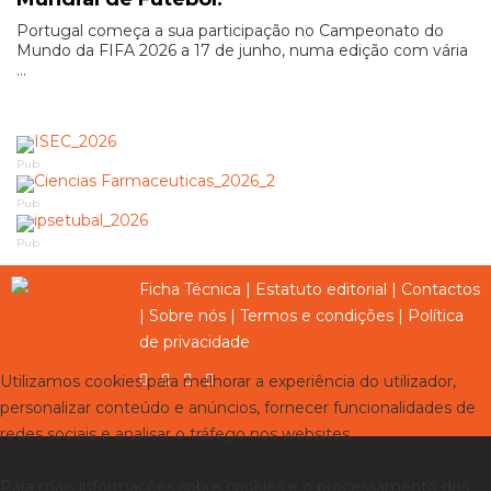
Portugal começa a sua participação no Campeonato do
Mundo da FIFA 2026 a 17 de junho, numa edição com vária
...
Pub
Pub
Pub
Ficha Técnica
|
Estatuto editorial
|
Contactos
|
Sobre nós
|
Termos e condições
|
Política
de privacidade
Utilizamos cookies para melhorar a experiência do utilizador,
personalizar conteúdo e anúncios, fornecer funcionalidades de
redes sociais e analisar o tráfego nos websites.
Para mais informações sobre cookies e o processamento dos