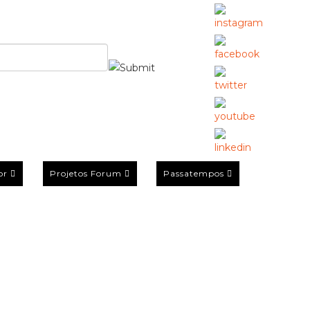
or
Projetos Forum
Passatempos