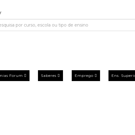
mias Forum
Saberes
Emprego
Ens. Superi