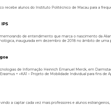
anco recebe alunos do Instituto Politécnico de Macau para a freq
 IPS
e um memorando de entendimento que marca o nascimento da Ali
nológica, inaugurada em dezembro de 2018 no âmbito de uma par
agoa
Tecnologias de Informação Heinrich Emanuel Merck, em Darmstadt 
rasmus + «KA1 – Projeto de Mobilidade Individual para fins de
 vindo a captar cada vez mais professores e alunos estrangeiro