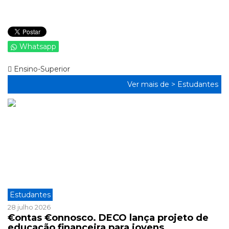
Whatsapp
Ensino-Superior
Ver mais de >
Estudantes
Estudantes
28 julho 2026
€ontas €onnosco. DECO lança projeto de
educação financeira para jovens