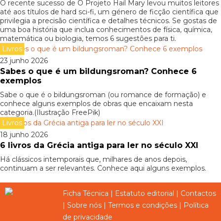
O recente sucesso de O Projeto Hail Mary levou muitos leitores
até aos títulos de hard sci-fi, um género de ficção científica que
privilegia a precisão científica e detalhes técnicos. Se gostas de
uma boa história que inclua conhecimentos de física, química,
matemática ou biologia, temos 6 sugestões para ti.
Livros
23 junho 2026
Sabes o que é um bildungsroman? Conhece 6
exemplos
Sabe o que é o bildungsroman (ou romance de formação) e
conhece alguns exemplos de obras que encaixam nesta
categoria.(Ilustração FreePik)
Livros
18 junho 2026
6 livros da Grécia antiga para ler no século XXI
Há clássicos intemporais que, milhares de anos depois,
continuam a ser relevantes. Conhece aqui alguns exemplos.
Ficha Técnica
|
Estatuto editorial
|
Contactos
|
Sobre nós
|
Termos e condições
|
Política
de privacidade