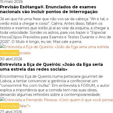
15 maio 2026
Previsão Esótanga®. Enunciados de exames
nacionais vão incluir pontos de interrogação
Já sei que há uma frase que não vos sai da cabeça: “Ah e tal, o
verão está a chegar e coiso”. Calma. Antes disso, faltam os
testes e exames que estão já aí ao virar da esquina, a chegar a
toda velocidade. Sondei os astros, para vos trazer o “Especial
HorosCópos Previsões para Exames e Testes Durante o Ano de
2025”. O título é longo, eu sei. Mas vale a pena.
Pancadas
30 abril 2026
Entrevista a Eça de Queirós: «João da Ega seria
uma estrela das redes sociais»
Encontrámos Eça de Queirós numa petiscaria gourmet de
Lisboa, a tentar convencer a gerência a confecionar um
“consommé frio com trufas”. Em entrevista à FORUM, o autor
explica a importância que a comida tem nas suas obras,
deixando algumas reflexões sobre a contemporaneidade.
Pancadas
27 abril 2026