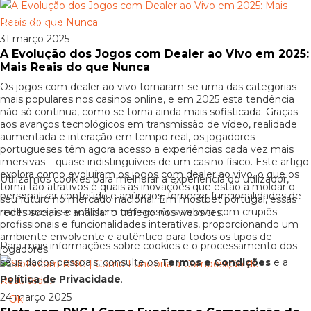
Patrocinado
31 março 2025
A Evolução dos Jogos com Dealer ao Vivo em 2025:
Mais Reais do que Nunca
Os jogos com dealer ao vivo tornaram-se uma das categorias
mais populares nos casinos online, e em 2025 esta tendência
não só continua, como se torna ainda mais sofisticada. Graças
aos avanços tecnológicos em transmissão de vídeo, realidade
aumentada e interação em tempo real, os jogadores
portugueses têm agora acesso a experiências cada vez mais
imersivas – quase indistinguíveis de um casino físico. Este artigo
explora como evoluíram os jogos com dealer ao vivo, o que os
Utilizamos cookies para melhorar a experiência do utilizador,
torna tão atrativos e quais as inovações que estão a moldar o
personalizar conteúdo e anúncios, fornecer funcionalidades de
seu futuro no mercado nacional. Em mostbet portugal, essas
melhorias já se refletem em sessões ao vivo com crupiês
redes sociais e analisar o tráfego nos websites.
profissionais e funcionalidades interativas, proporcionando um
ambiente envolvente e autêntico para todos os tipos de
Para mais informações sobre cookies e o processamento dos
jogadores.
seus dados pessoais, consulte os
Termos e Condições
e a
Política de Privacidade
.
Patrocinado
24 março 2025
Ok