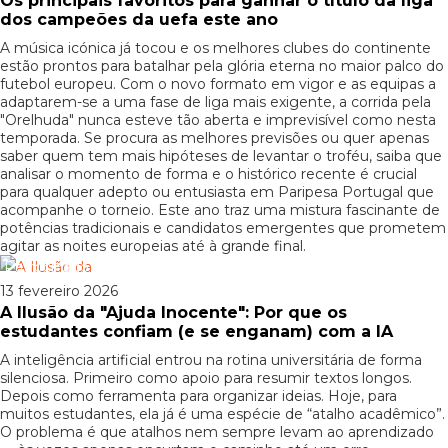
Os principais favoritos para ganhar o título da liga
dos campeões da uefa este ano
A música icónica já tocou e os melhores clubes do continente
estão prontos para batalhar pela glória eterna no maior palco do
futebol europeu. Com o novo formato em vigor e as equipas a
adaptarem-se a uma fase de liga mais exigente, a corrida pela
"Orelhuda" nunca esteve tão aberta e imprevisível como nesta
temporada. Se procura as melhores previsões ou quer apenas
saber quem tem mais hipóteses de levantar o troféu, saiba que
analisar o momento de forma e o histórico recente é crucial
para qualquer adepto ou entusiasta em Paripesa Portugal que
acompanhe o torneio. Este ano traz uma mistura fascinante de
potências tradicionais e candidatos emergentes que prometem
agitar as noites europeias até à grande final.
Patrocinado
13 fevereiro 2026
A Ilusão da "Ajuda Inocente": Por que os
estudantes confiam (e se enganam) com a IA
A inteligência artificial entrou na rotina universitária de forma
silenciosa. Primeiro como apoio para resumir textos longos.
Depois como ferramenta para organizar ideias. Hoje, para
muitos estudantes, ela já é uma espécie de “atalho acadêmico”.
O problema é que atalhos nem sempre levam ao aprendizado