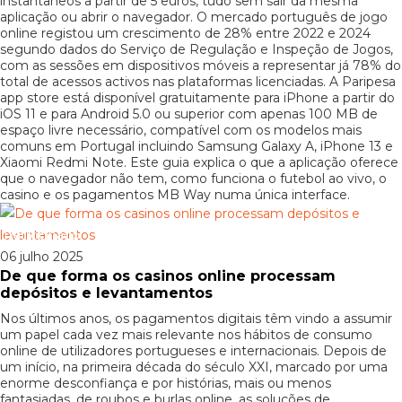
instantâneos a partir de 5 euros, tudo sem sair da mesma
aplicação ou abrir o navegador. O mercado português de jogo
online registou um crescimento de 28% entre 2022 e 2024
segundo dados do Serviço de Regulação e Inspeção de Jogos,
com as sessões em dispositivos móveis a representar já 78% do
total de acessos activos nas plataformas licenciadas. A Paripesa
app store está disponível gratuitamente para iPhone a partir do
iOS 11 e para Android 5.0 ou superior com apenas 100 MB de
espaço livre necessário, compatível com os modelos mais
comuns em Portugal incluindo Samsung Galaxy A, iPhone 13 e
Xiaomi Redmi Note. Este guia explica o que a aplicação oferece
que o navegador não tem, como funciona o futebol ao vivo, o
casino e os pagamentos MB Way numa única interface.
Patrocinado
06 julho 2025
De que forma os casinos online processam
depósitos e levantamentos
Nos últimos anos, os pagamentos digitais têm vindo a assumir
um papel cada vez mais relevante nos hábitos de consumo
online de utilizadores portugueses e internacionais. Depois de
um início, na primeira década do século XXI, marcado por uma
enorme desconfiança e por histórias, mais ou menos
fantasiadas, de roubos e burlas online, as soluções de