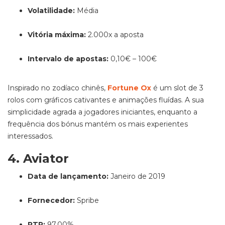
Volatilidade:
Média
Vitória máxima:
2.000x a aposta
Intervalo de apostas:
0,10€ – 100€
Inspirado no zodíaco chinês,
Fortune Ox
é um slot de 3
rolos com gráficos cativantes e animações fluídas. A sua
simplicidade agrada a jogadores iniciantes, enquanto a
frequência dos bónus mantém os mais experientes
interessados.
4. Aviator
Data de lançamento:
Janeiro de 2019
Fornecedor:
Spribe
RTP:
97,00%