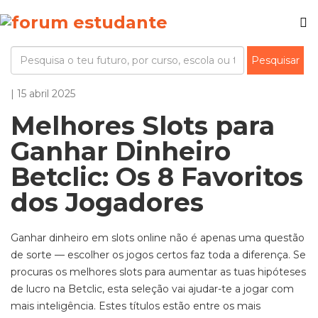
| 15 abril 2025
Melhores Slots para
Ganhar Dinheiro
Betclic: Os 8 Favoritos
dos Jogadores
Ganhar dinheiro em slots online não é apenas uma questão
de sorte — escolher os jogos certos faz toda a diferença. Se
procuras os melhores slots para aumentar as tuas hipóteses
de lucro na Betclic, esta seleção vai ajudar-te a jogar com
mais inteligência. Estes títulos estão entre os mais