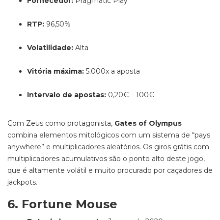
Fornecedor:
Pragmatic Play
RTP:
96,50%
Volatilidade:
Alta
Vitória máxima:
5.000x a aposta
Intervalo de apostas:
0,20€ – 100€
Com Zeus como protagonista,
Gates of Olympus
combina elementos mitológicos com um sistema de “pays
anywhere” e multiplicadores aleatórios. Os giros grátis com
multiplicadores acumulativos são o ponto alto deste jogo,
que é altamente volátil e muito procurado por caçadores de
jackpots.
6. Fortune Mouse