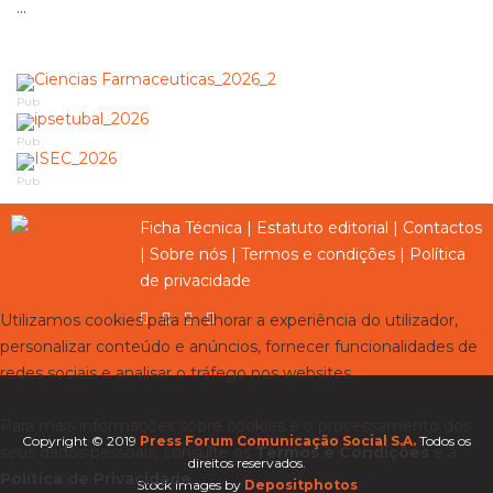
...
Pub
Pub
Pub
Ficha Técnica
|
Estatuto editorial
|
Contactos
|
Sobre nós
|
Termos e condições
|
Política
de privacidade
Utilizamos cookies para melhorar a experiência do utilizador,
personalizar conteúdo e anúncios, fornecer funcionalidades de
redes sociais e analisar o tráfego nos websites.
Para mais informações sobre cookies e o processamento dos
Copyright © 2019
Press Forum Comunicação Social S.A.
Todos os
seus dados pessoais, consulte os
Termos e Condições
e a
direitos reservados.
Política de Privacidade
.
Stock images by
Depositphotos