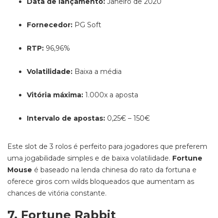
Data de lançamento:
Janeiro de 2020
Fornecedor:
PG Soft
RTP:
96,96%
Volatilidade:
Baixa a média
Vitória máxima:
1.000x a aposta
Intervalo de apostas:
0,25€ – 150€
Este slot de 3 rolos é perfeito para jogadores que preferem
uma jogabilidade simples e de baixa volatilidade.
Fortune
Mouse
é baseado na lenda chinesa do rato da fortuna e
oferece giros com wilds bloqueados que aumentam as
chances de vitória constante.
7. Fortune Rabbit