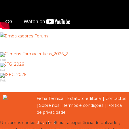
Pub
Pub
Pub
Ficha Técnica
|
Estatuto editorial
|
Contactos
|
Sobre nós
|
Termos e condições
|
Política
de privacidade
Utilizamos cookies para melhorar a experiência do utilizador,