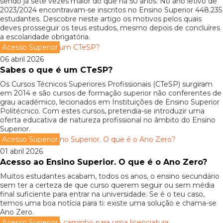
sendo já sete vezes maior do que há 50 anos. No ano letivo de
2023/2024 encontravam-se inscritos no Ensino Superior 448.235
estudantes. Descobre neste artigo os motivos pelos quais
deves prosseguir os teus estudos, mesmo depois de concluíres
a escolaridade obrigatória.
Acesso Superior
06 abril 2026
Sabes o que é um CTeSP?
Os Cursos Técnicos Superiores Profissionais (CTeSP) surgiram
em 2014 e são cursos de formação superior não conferentes de
grau académico, lecionados em Instituições de Ensino Superior
Politécnico. Com estes cursos, pretendia-se introduzir uma
oferta educativa de natureza profissional no âmbito do Ensino
Superior.
Acesso Superior
01 abril 2026
Acesso ao Ensino Superior. O que é o Ano Zero?
Muitos estudantes acabam, todos os anos, o ensino secundário
sem ter a certeza de que curso querem seguir ou sem média
final suficiente para entrar na universidade. Se é o teu caso,
temos uma boa notícia para ti: existe uma solução e chama-se
Ano Zero.
Acesso Superior