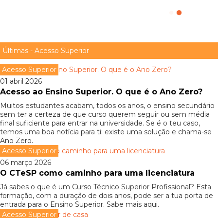
licenciaturas
Adaptação ao Ensino Superior em 8 passos
Últimas - Acesso Superior
Acesso Superior
01 abril 2026
Acesso ao Ensino Superior. O que é o Ano Zero?
Muitos estudantes acabam, todos os anos, o ensino secundário
sem ter a certeza de que curso querem seguir ou sem média
final suficiente para entrar na universidade. Se é o teu caso,
temos uma boa notícia para ti: existe uma solução e chama-se
Ano Zero.
Acesso Superior
06 março 2026
O CTeSP como caminho para uma licenciatura
Já sabes o que é um Curso Técnico Superior Profissional? Esta
formação, com a duração de dois anos, pode ser a tua porta de
entrada para o Ensino Superior. Sabe mais aqui.
Acesso Superior