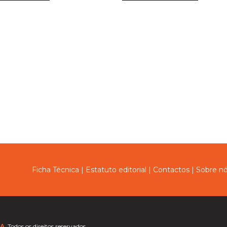
Ver mais de >
Materiais de Comu
Ficha Técnica
|
Estatuto editorial
|
Contactos
|
Sobre n
A.
Todos os direitos reservados.