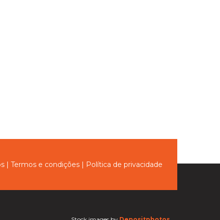
nicação
ós
|
Termos e condições
|
Política de privacidade
Stock images by
Depositphotos