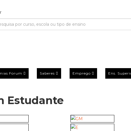
mias Forum
Saberes
Emprego
Ens. Superi
m Estudante