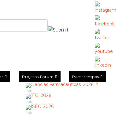
or
Projetos Forum
Passatempos
Pub
Pub
Pub