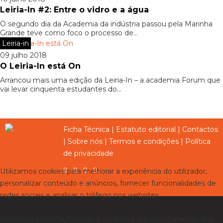
Leiria-In #2: Entre o vidro e a água
O segundo dia da Academia da indústria passou pela Marinha
Grande teve como foco o processo de...
Leiria-in
09 julho 2018
O Leiria-In está On
Arrancou mais uma edição da Leiria-In – a academia Forum que
vai levar cinquenta estudantes do...
Ficha Técnica
|
Estatuto editorial
|
Contactos
|
Sobre nós
|
Termos e condições
|
Política
de privacidade
Utilizamos cookies para melhorar a experiência do utilizador,
personalizar conteúdo e anúncios, fornecer funcionalidades de
redes sociais e analisar o tráfego nos websites.
Para mais informações sobre cookies e o processamento dos