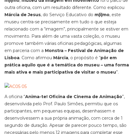
m|i|mo
,
museu da imagem em movimento
foi o palco de
outra oficina, com um resultado diferente. Como explicou
Márcia de Jesus
, do Serviço Educativo do
m|i|mo
, este
museu centra-se precisamente em tudo o que esteja
relacionado com a “imagem”, principalmente se estiver em
movimento. Para além de uma vasta coleção, o museu
promove também várias oficinas pedagógicas, algumas
em parceria com a
Monstra – Festival de Animação de
Lisboa
. Como afirmou
Márcia
, o propósito é “
pôr em
prática aquilo que é a temática do museu – uma forma
mais ativa e mais participativa de visitar o museu
”.
A oficina “
Anima-te! Oficina de Cinema de Animação
”,
desenvolvida pelo Prof. Paulo Simões, permitiu que os
participantes, em pequenas equipas, desenhassem e
desenvolvessem a sua própria animação, com cerca de 1
segundo de duração. Apesar de parecer pouco tempo, são
necessárias pelo menos 12 imagens para completar esse