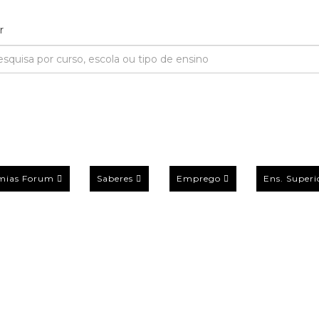
mias Forum
Saberes
Emprego
Ens. Superi