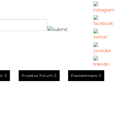
or
Projetos Forum
Passatempos