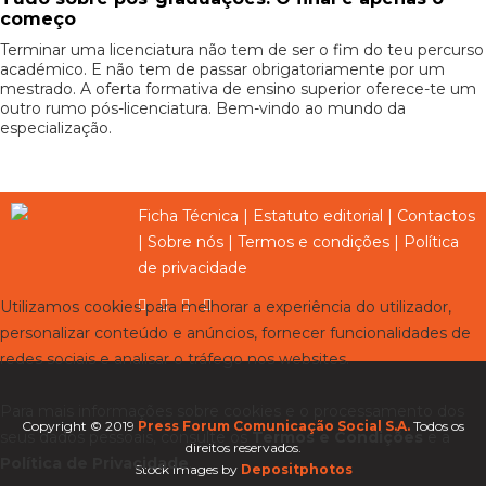
começo
Terminar uma licenciatura não tem de ser o fim do teu percurso
académico. E não tem de passar obrigatoriamente por um
mestrado. A oferta formativa de ensino superior oferece-te um
outro rumo pós-licenciatura. Bem-vindo ao mundo da
especialização.
Ficha Técnica
|
Estatuto editorial
|
Contactos
|
Sobre nós
|
Termos e condições
|
Política
de privacidade
Utilizamos cookies para melhorar a experiência do utilizador,
personalizar conteúdo e anúncios, fornecer funcionalidades de
redes sociais e analisar o tráfego nos websites.
Para mais informações sobre cookies e o processamento dos
Copyright © 2019
Press Forum Comunicação Social S.A.
Todos os
seus dados pessoais, consulte os
Termos e Condições
e a
direitos reservados.
Política de Privacidade
.
Stock images by
Depositphotos