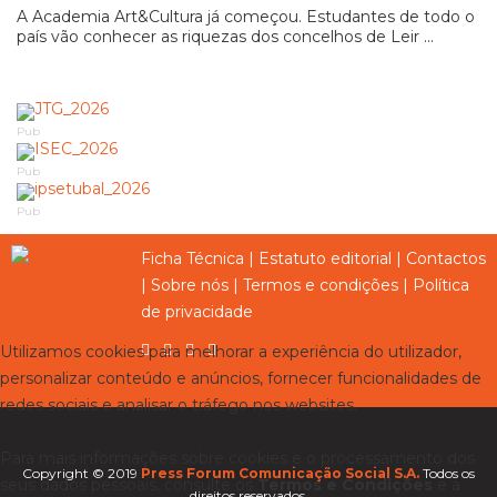
A Academia Art&Cultura já começou. Estudantes de todo o
país vão conhecer as riquezas dos concelhos de Leir ...
Pub
Pub
Pub
Ficha Técnica
|
Estatuto editorial
|
Contactos
|
Sobre nós
|
Termos e condições
|
Política
de privacidade
Utilizamos cookies para melhorar a experiência do utilizador,
personalizar conteúdo e anúncios, fornecer funcionalidades de
redes sociais e analisar o tráfego nos websites.
Para mais informações sobre cookies e o processamento dos
Copyright © 2019
Press Forum Comunicação Social S.A.
Todos os
seus dados pessoais, consulte os
Termos e Condições
e a
direitos reservados.