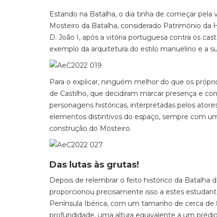
Estando na Batalha, o dia tinha de começar pela 
Mosteiro da Batalha, considerado Património da
D. João I, após a vitória portuguesa contra os ca
exemplo da arquitetura do estilo manuelino e a s
Para o explicar, ninguém melhor do que os própr
de Castilho, que decidiram marcar presença e con
personagens históricas, interpretadas pelos atores
elementos distintivos do espaço, sempre com um 
construção do Mosteiro.
Das lutas às grutas!
Depois de relembrar o feito histórico da Batalha d
proporcionou precisamente isso a estes estudante
Península Ibérica, com um tamanho de cerca de 8
profundidade, uma altura equivalente a um prédi