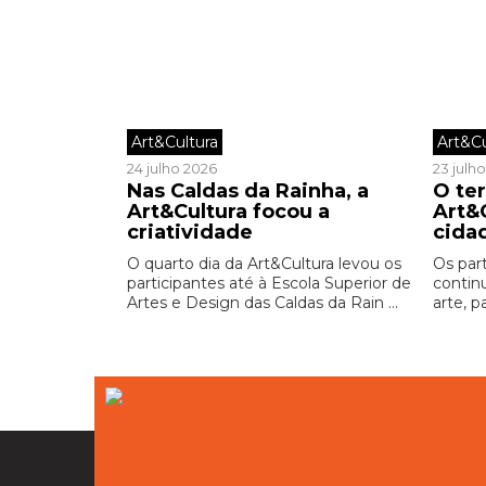
Art&Cultura
Art&Cu
24 julho 2026
23 julh
Nas Caldas da Rainha, a
O ter
Art&Cultura focou a
Art&C
criatividade
cida
O quarto dia da Art&Cultura levou os
Os par
participantes até à Escola Superior de
contin
Artes e Design das Caldas da Rain ...
arte, 