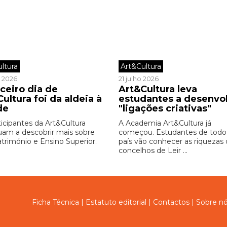
ltura
Art&Cultura
o 2026
21 julho 2026
ceiro dia de
Art&Cultura leva
ultura foi da aldeia à
estudantes a desenvo
de
"ligações criativas"
ticipantes da Art&Cultura
A Academia Art&Cultura já
uam a descobrir mais sobre
começou. Estudantes de todo
património e Ensino Superior.
país vão conhecer as riquezas
concelhos de Leir ...
Ficha Técnica
|
Estatuto editorial
|
Contactos
|
Sobre n