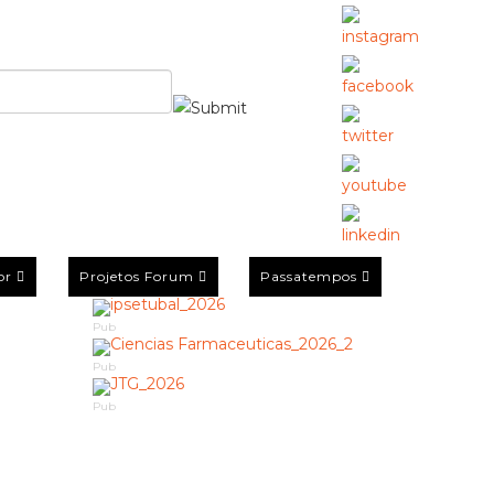
or
Projetos Forum
Passatempos
Pub
Pub
Pub