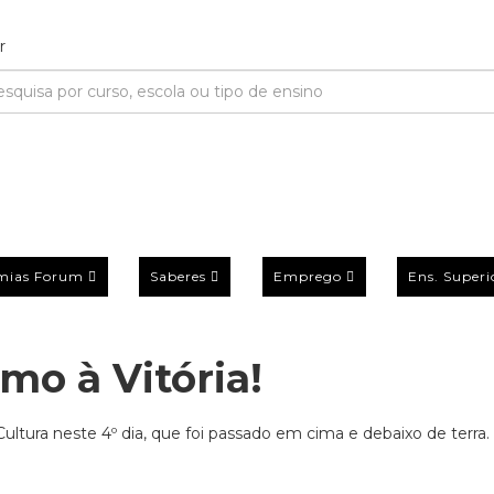
mias Forum
Saberes
Emprego
Ens. Superi
mo à Vitória!
ltura neste 4º dia, que foi passado em cima e debaixo de terra.