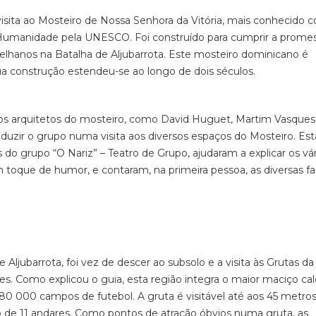
visita ao Mosteiro de Nossa Senhora da Vitória, mais conhecido
 Humanidade pela UNESCO. Foi construído para cumprir a prome
stelhanos na Batalha de Aljubarrota. Este mosteiro dominicano é
ua construção estendeu-se ao longo de dois séculos.
ios arquitetos do mosteiro, como David Huguet, Martim Vasques
duzir o grupo numa visita aos diversos espaços do Mosteiro. Est
 do grupo “O Nariz” – Teatro de Grupo, ajudaram a explicar os vá
toque de humor, e contaram, na primeira pessoa, as diversas f
e Aljubarrota, foi vez de descer ao subsolo e a visita às Grutas 
s. Como explicou o guia, esta região integra o maior maciço cal
0 000 campos de futebol. A gruta é visitável até aos 45 metro
o de 11 andares. Como pontos de atração óbvios numa gruta, as