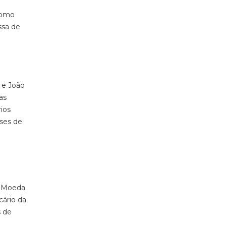
 como
ssa de
 e João
as
rios
ases de
da Moeda
cário da
s de