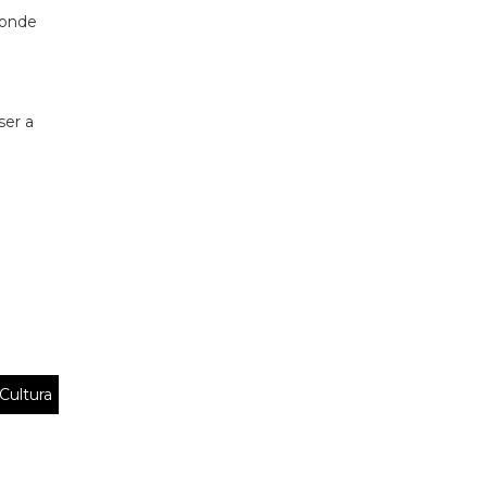
ponde
ser a
Cultura