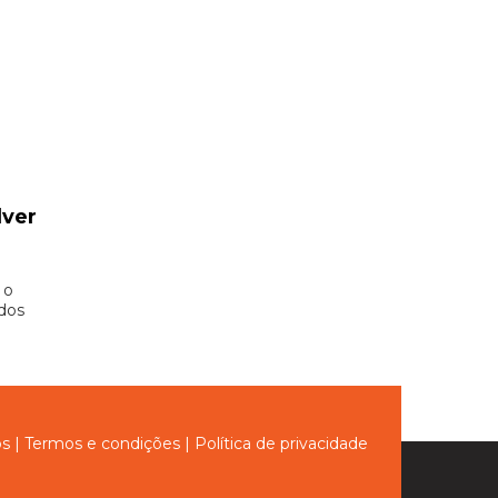
lver
 o
 dos
ós
|
Termos e condições
|
Política de privacidade