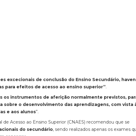
ões excecionais de conclusão do Ensino Secundário, have
as para efeitos de acesso ao ensino superior”
.
os os instrumentos de aferição normalmente previstos, pa
ema sobre o desenvolvimento das aprendizagens, com vista 
as e aos alunos
”.
 de Acesso ao Ensino Superior (CNAES) recomendou que se
cionais do secundário
, sendo realizados apenas os exames q