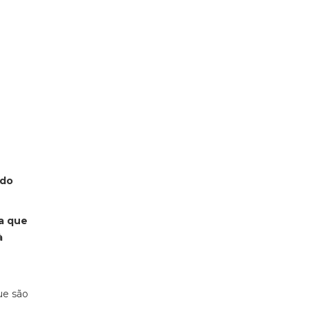
ndo
ra que
à
ue são