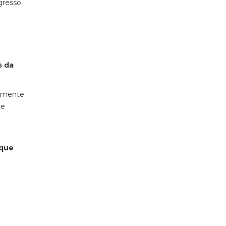
gresso.
s da
vamente
de
 que