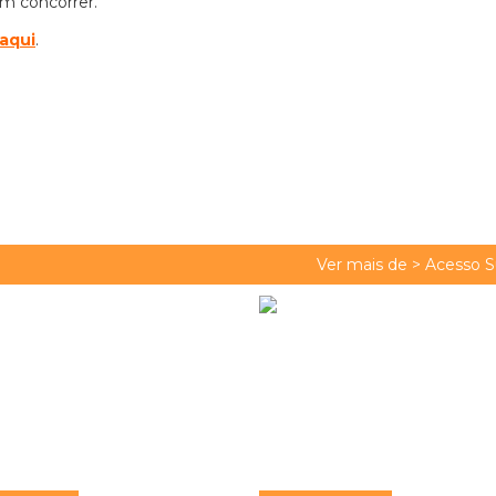
am concorrer.
aqui
.
Ver mais de >
Acesso S