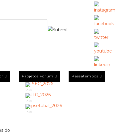
or
Projetos Forum
Passatempos
Pub
Pub
Pub
es do