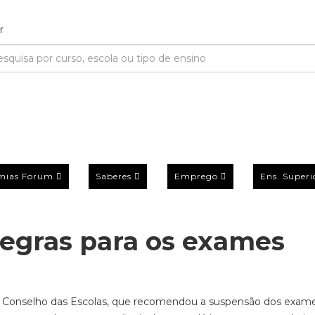
mias Forum
Saberes
Emprego
Ens. Superi
egras para os exames
lo Conselho das Escolas, que recomendou a suspensão dos exam