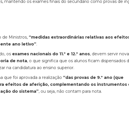
vos, mantendo os exames finais do secundário como provas de in
 de Ministros,
“medidas extraordinárias relativas aos efeito
ente ano letivo”
.
do, os
exames nacionais do 11.º e 12.º anos
, devem servir no
oria de nota
, o que significa que os alunos ficam dispensados 
izar na candidatura ao ensino superior.
 que foi aprovada a realização
“das provas de 9.º ano (que
ra efeitos de aferição, complementando os instrumentos
zação do sistema”
, ou seja, não contam para nota.