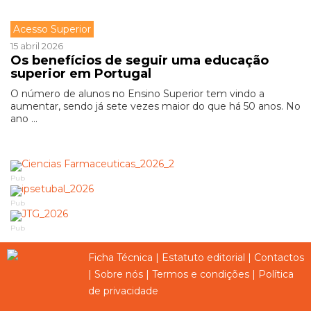
Acesso Superior
15 abril 2026
Os benefícios de seguir uma educação
superior em Portugal
O número de alunos no Ensino Superior tem vindo a
aumentar, sendo já sete vezes maior do que há 50 anos. No
ano ...
Pub
Pub
Pub
Ficha Técnica
|
Estatuto editorial
|
Contactos
|
Sobre nós
|
Termos e condições
|
Política
de privacidade