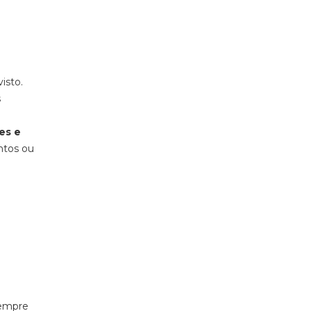
isto.
s
es e
ntos ou
sempre