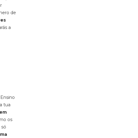
r
úmero de
res
rás a
 Ensino
a tua
uem
omo os
 só
uma