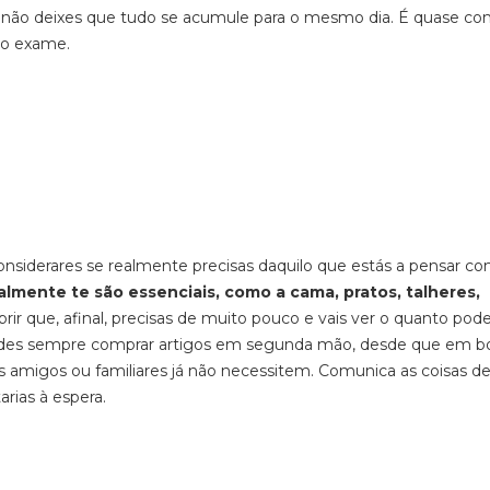
e não deixes que tudo se acumule para o mesmo dia. É quase co
do exame.
 considerares se realmente precisas daquilo que estás a pensar co
lmente te são essenciais, como a cama, pratos, talheres,
brir que, afinal, precisas de muito pouco e vais ver o quanto pod
odes sempre comprar artigos em segunda mão, desde que em b
s amigos ou familiares já não necessitem. Comunica as coisas d
rias à espera.