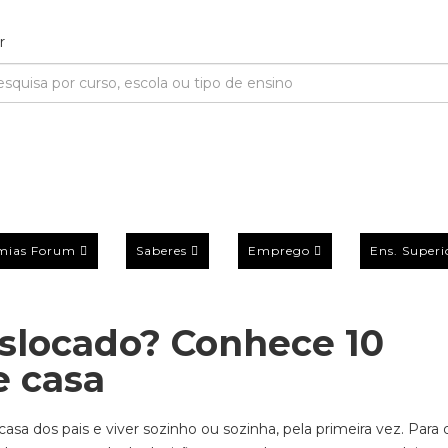
mias Forum
Saberes
Emprego
Ens. Superi
eslocado? Conhece 10
e casa
 casa dos pais e viver sozinho ou sozinha, pela primeira vez. Para