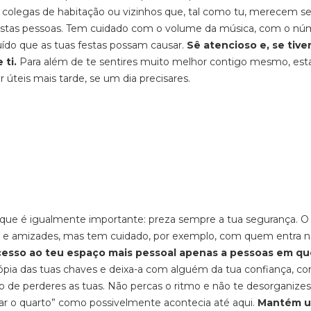
 colegas de habitação ou vizinhos que, tal como tu, merecem se
s estas pessoas. Tem cuidado com o volume da música, com o n
do que as tuas festas possam causar.
Sê atencioso e, se tive
 ti.
Para além de te sentires muito melhor contigo mesmo, esta
r úteis mais tarde, se um dia precisares.
que é igualmente importante: preza sempre a tua segurança. O
os e amizades, mas tem cuidado, por exemplo, com quem entra n
cesso ao teu espaço mais pessoal apenas a pessoas em q
ópia das tuas chaves e deixa-a com alguém da tua confiança, c
 de perderes as tuas. Não percas o ritmo e não te desorganizes
r o quarto” como possivelmente acontecia até aqui.
Mantém 