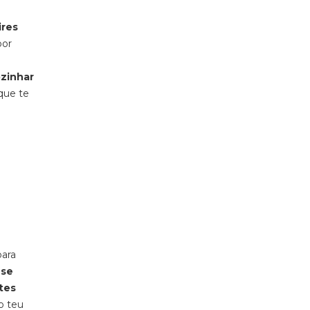
ires
por
zinhar
 que te
para
 se
ates
o teu