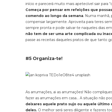
início e parecerá muito mais apetecível sair para
Começa por pensar em refeições que possas, 
comendo ao longo da semana
. Numa manhã, po
compensar largamente. Aproveita para teres semp
sempre pronta e pode salvar-te naqueles dias e
não tem de ser uma arte complicada ou inace
passe as receitas daqueles pratos de que tanto go
#5 Organiza-te!
As arrumações, ai as arrumações! Não compliques.
fazer as arrumações em casa… A situação não pode
deixares aquele prato sujo ou aquele último c
deles.
O melhor será seres diligente e fazeres tod