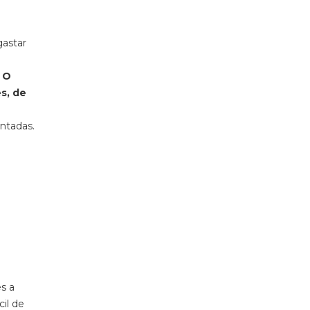
gastar
O
s, de
ntadas.
s a
cil de