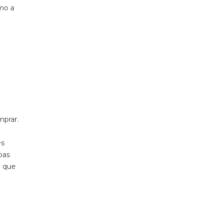
mo a
mprar.
es
oas
e que