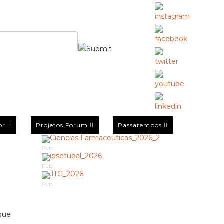
or
Projetos Forum
Passatempos
Pub
Pub
Pub
 que