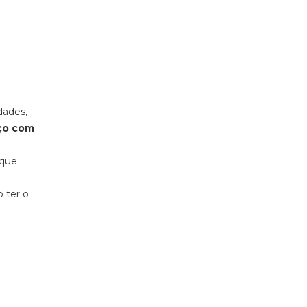
dades,
aço com
 que
 ter o