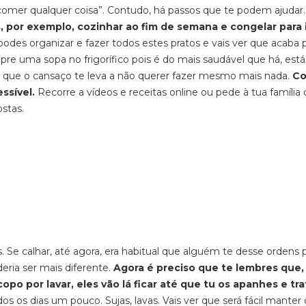
 “comer qualquer coisa”. Contudo, há passos que te podem ajudar.
por exemplo, cozinhar ao fim de semana e congelar para 
des organizar e fazer todos estes pratos e vais ver que acaba 
re uma sopa no frigorífico pois é do mais saudável que há, está
m que o cansaço te leva a não querer fazer mesmo mais nada.
Co
ssível.
Recorre a vídeos e receitas online ou pede à tua família
stas.
 Se calhar, até agora, era habitual que alguém te desse ordens 
ria ser mais diferente.
Agora é preciso que te lembres que,
opo por lavar, eles vão lá ficar até que tu os apanhes e tr
os os dias um pouco. Sujas, lavas. Vais ver que será fácil manter 