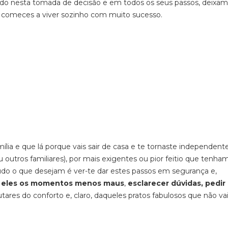
o nesta tomada de decisão e em todos os seus passos, deixam
e comeces a viver sozinho com muito sucesso.
lia e que lá porque vais sair de casa e te tornaste independente
u outros familiares), por mais exigentes ou pior feitio que tenham
do o que desejam é ver-te dar estes passos em segurança e,
m eles os momentos menos maus
,
esclarecer dúvidas, pedir
ares do conforto e, claro, daqueles pratos fabulosos que não va