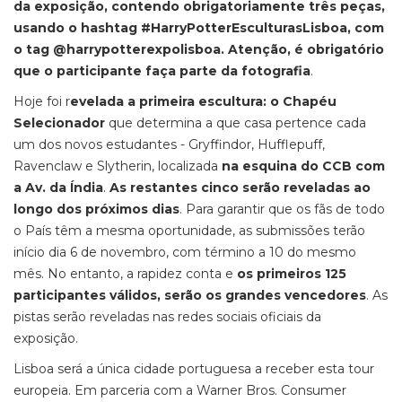
da exposição, contendo obrigatoriamente três peças,
usando o hashtag #HarryPotterEsculturasLisboa, com
o tag @harrypotterexpolisboa. Atenção, é obrigatório
que o participante faça parte da fotografia
.
Hoje foi r
evelada a primeira escultura: o Chapéu
Selecionador
que determina a que casa pertence cada
um dos novos estudantes - Gryffindor, Hufflepuff,
Ravenclaw e Slytherin, localizada
na esquina do CCB com
a Av. da Índia
.
As restantes cinco serão reveladas ao
longo dos próximos dias
. Para garantir que os fãs de todo
o País têm a mesma oportunidade, as submissões terão
início dia 6 de novembro, com término a 10 do mesmo
mês. No entanto, a rapidez conta e
os primeiros 125
participantes válidos, serão os grandes vencedores
. As
pistas serão reveladas nas redes sociais oficiais da
exposição.
Lisboa será a única cidade portuguesa a receber esta tour
europeia. Em parceria com a Warner Bros. Consumer