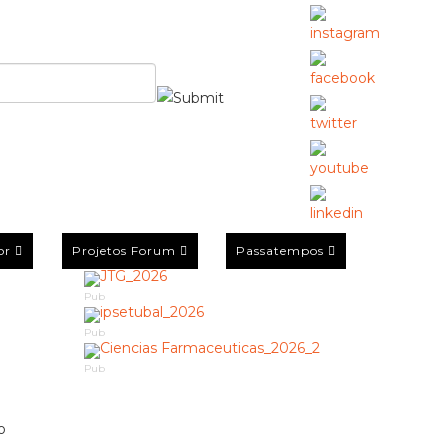
or
Projetos Forum
Passatempos
Pub
Pub
Pub
o