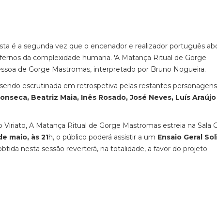
Esta é a segunda vez que o encenador e realizador português ab
infernos da complexidade humana. 'A Matança Ritual de Gorge
pessoa de Gorge Mastromas, interpretado por Bruno Nogueira.
sendo escrutinada em retrospetiva pelas restantes personagens,
onseca, Beatriz Maia, Inês Rosado, José Neves, Luís Araújo 
Viriato, A Matança Ritual de Gorge Mastromas estreia na Sala G
de maio, às 21
h, o público poderá assistir a um
Ensaio Geral Sol
tida nesta sessão reverterá, na totalidade, a favor do projeto