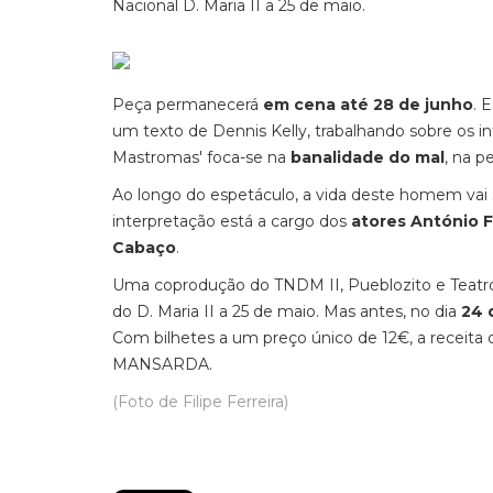
Nacional D. Maria II a 25 de maio.
Peça permanecerá
em cena até 28 de junho
. 
um texto de Dennis Kelly, trabalhando sobre os 
Mastromas' foca-se na
banalidade do mal
, na 
Ao longo do espetáculo, a vida deste homem vai 
interpretação está a cargo dos
atores António F
Cabaço
.
Uma coprodução do TNDM II, Pueblozito e Teatro 
do D. Maria II a 25 de maio. Mas antes, no dia
24 
Com bilhetes a um preço único de 12€, a receita ob
MANSARDA.
(Foto de Filipe Ferreira)