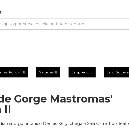
mias Forum
Saberes
Emprego
Ens. Superi
 de Gorge Mastromas'
 II
dramaturgo britânico Dennis Kelly, chega à Sala Garrett do Teatr