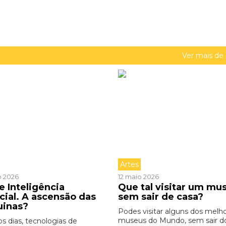
Ver mais de
Artes
o 2026
12 maio 2026
e Inteligência
Que tal visitar um mu
icial. A ascensão das
sem sair de casa?
uinas?
Podes visitar alguns dos melh
museus do Mundo, sem sair d
os dias, tecnologias de