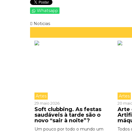
Whatsapp
Noticias
Artes
Artes
29 maio 2026
20 mai
Soft clubbing. As festas
Arte 
saudáveis à tarde são o
Artif
novo “sair à noite”?
máq
Um pouco por todo o mundo um
Todos 