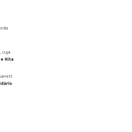
orda
 cuja
e Rita
arrett
idário
.