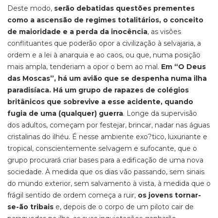
Deste modo,
serão debatidas questões prementes
como a ascensão de regimes totalitários, o conceito
de maioridade e a perda da inocência
, as visões
conflituantes que poderão opor a civilização à selvajaria, a
ordem e a lei à anarquia e ao caos, ou que, numa posição
mais ampla, tenderiam a opor o bem ao mal.
Em “O Deus
das Moscas”, há um avião que se despenha numa ilha
paradisíaca. Há um grupo de rapazes de colégios
britânicos que sobrevive a esse acidente, quando
fugia de uma (qualquer) guerra
. Longe da supervisão
dos adultos, começam por festejar, brincar, nadar nas águas
cristalinas do ilhéu. É nesse ambiente exo?tico, luxuriante e
tropical, conscientemente selvagem e sufocante, que o
grupo procurará criar bases para a edificação de uma nova
sociedade. À medida que os dias vão passando, sem sinais
do mundo exterior, sem salvamento à vista, à medida que o
frágil sentido de ordem começa a ruir,
os jovens tornar-
se-ão tribais
e, depois de o corpo de um piloto cair de