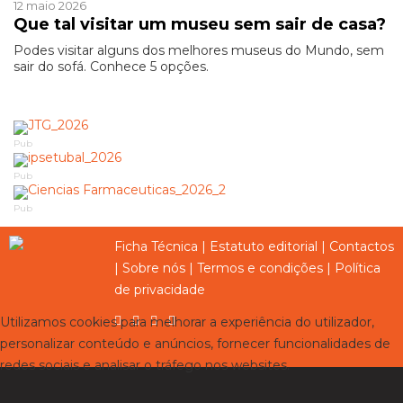
12 maio 2026
Que tal visitar um museu sem sair de casa?
Podes visitar alguns dos melhores museus do Mundo, sem
sair do sofá. Conhece 5 opções.
Pub
Pub
Pub
Ficha Técnica
|
Estatuto editorial
|
Contactos
|
Sobre nós
|
Termos e condições
|
Política
de privacidade
Utilizamos cookies para melhorar a experiência do utilizador,
personalizar conteúdo e anúncios, fornecer funcionalidades de
redes sociais e analisar o tráfego nos websites.