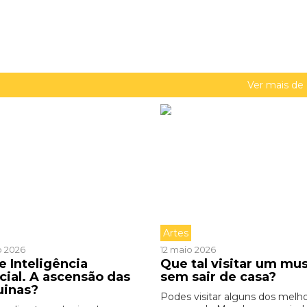
Ver mais de
Artes
o 2026
12 maio 2026
e Inteligência
Que tal visitar um mu
icial. A ascensão das
sem sair de casa?
uinas?
Podes visitar alguns dos melh