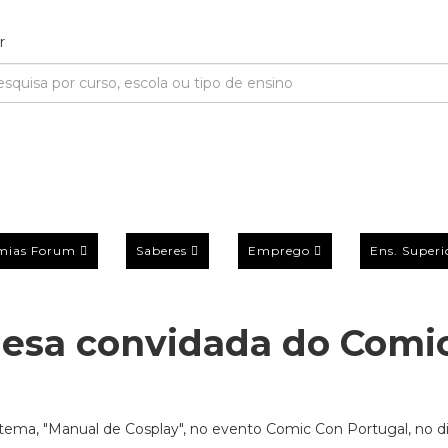
mias Forum
Saberes
Emprego
Ens. Superi
uesa convidada do Comi
o tema, "Manual de Cosplay", no evento Comic Con Portugal, no di