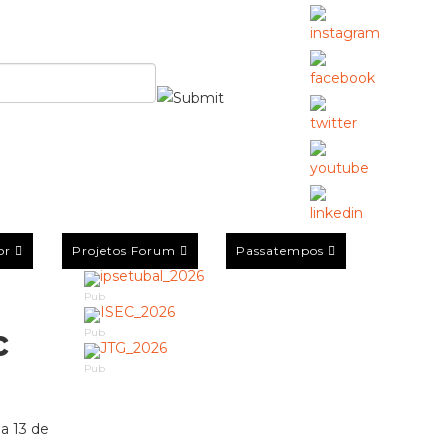
or
Projetos Forum
Passatempos
Pub
c
Pub
Pub
a 13 de