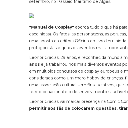
setembro, no Passeio Marítimo de Algés.
"Manual de Cosplay"
aborda tudo o que há para 
escolhidas). Os fatos, as personagens, as perucas
uma aposta da editora Oficina do Lvro tem ainda
protagonistas e quais os eventos mais importantes
Leonor Grácias, 29 anos, é reconhecida mundial
anos
e já trabalhou nos mais diversos eventos 
em múltiplos concursos de cosplay europeus e mun
considerada como um mero hobby de crianças.
F
uma associação cultural sem fins lucrativos, qu
território nacional e o desenvolvimento saudável 
Leonor Grácias vai marcar presença na Comic Con
permitir aos fãs de colocarem questões, tir