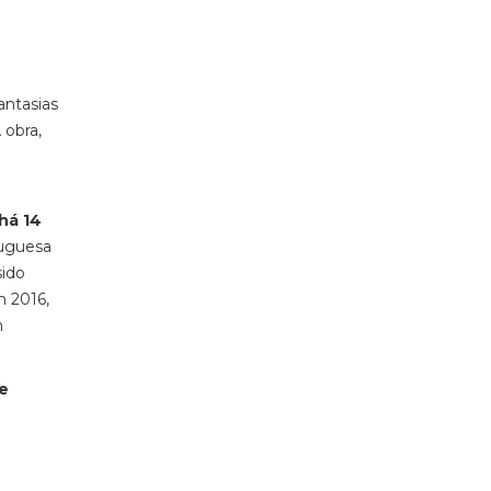
antasias
 obra,
há 14
tuguesa
sido
 2016,
m
 e