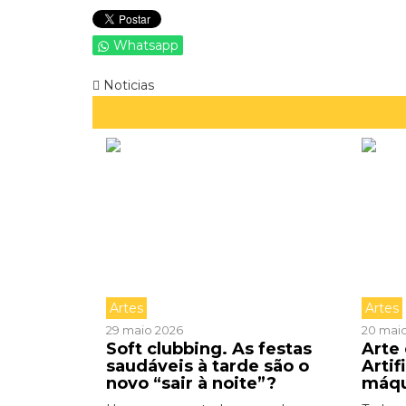
Whatsapp
Noticias
Artes
Artes
29 maio 2026
20 mai
Soft clubbing. As festas
Arte 
saudáveis à tarde são o
Artif
novo “sair à noite”?
máq