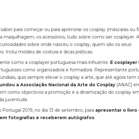
saber para começar ou para aprimorar os cosplay (máscaras ou f
, a maquilhagem, os acessórios, tudo sobre como ser cosplayer. A
 curiosidades sobre onde nasceu o cosplay, quem são os seus
. Inclui moldes de costura e dicas práticas.
mente como a cosplayer portuguesa mais influente.
É cosplayer 
portugueses como organizadora e formadora. Representante por
diais, quis sempre elevar o cosplay a arte, que até agora tem 
undou a Associação Nacional da Arte do Cosplay
(ANAC) em
e tem como objectivos a promoção e a dinamização do cosplay e
da juventude.
 Portugal 2019, no dia 13 de setembro, para
apresentar o livro
arem fotografias e receberem autógrafos
.