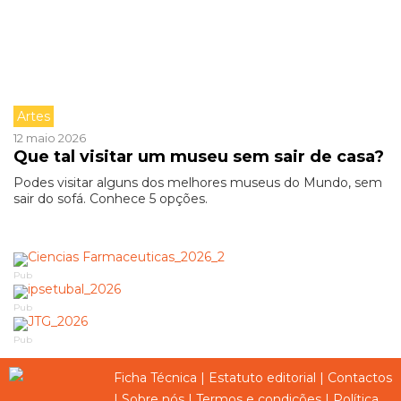
Artes
12 maio 2026
Que tal visitar um museu sem sair de casa?
Podes visitar alguns dos melhores museus do Mundo, sem
sair do sofá. Conhece 5 opções.
Pub
Pub
Pub
Ficha Técnica
|
Estatuto editorial
|
Contactos
|
Sobre nós
|
Termos e condições
|
Política