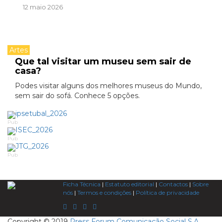
12 maio 2026
Artes
Que tal visitar um museu sem sair de
casa?
Podes visitar alguns dos melhores museus do Mundo,
sem sair do sofá. Conhece 5 opções.
Pub
Pub
Pub
Ficha Técnica
|
Estatuto editorial
|
Contactos
|
Sobre
nós
|
Termos e condições
|
Política de privacidade
Copyright © 2019
Press Forum Comunicação Social S.A.