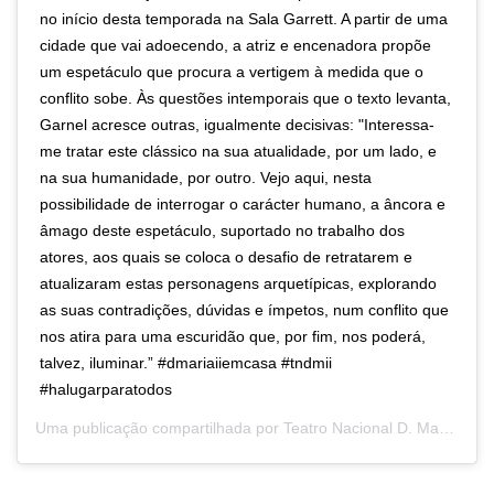
no início desta temporada na Sala Garrett. A partir de uma
cidade que vai adoecendo, a atriz e encenadora propõe
um espetáculo que procura a vertigem à medida que o
conflito sobe. Às questões intemporais que o texto levanta,
Garnel acresce outras, igualmente decisivas: "Interessa-
me tratar este clássico na sua atualidade, por um lado, e
na sua humanidade, por outro. Vejo aqui, nesta
possibilidade de interrogar o carácter humano, a âncora e
âmago deste espetáculo, suportado no trabalho dos
atores, aos quais se coloca o desafio de retratarem e
atualizaram estas personagens arquetípicas, explorando
as suas contradições, dúvidas e ímpetos, num conflito que
nos atira para uma escuridão que, por fim, nos poderá,
talvez, iluminar.” #dmariaiiemcasa #tndmii
#halugarparatodos
Uma publicação compartilhada por
Teatro Nacional D. Maria II
(@