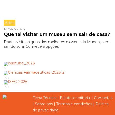
Artes
12 maio 2026
Que tal visitar um museu sem sair de casa?
Podes visitar alguns dos melhores museus do Mundo, sem
sair do sofá. Conhece 5 opções.
Pub
Pub
Pub
Ficha Técnica
|
Estatuto editorial
|
Contactos
|
Sobre nós
|
Termos e condições
|
Política
de privacidade