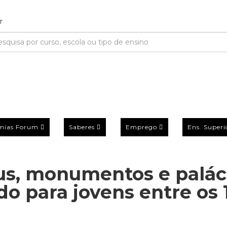
mias Forum
Saberes
Emprego
Ens. Superi
s, monumentos e palác
do para jovens entre os 