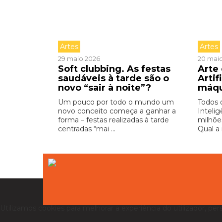
Artes
Artes
29 maio 2026
20 mai
Soft clubbing. As festas
Arte 
saudáveis à tarde são o
Artif
novo “sair à noite”?
máq
Um pouco por todo o mundo um
Todos 
novo conceito começa a ganhar a
Intelig
forma – festas realizadas à tarde
milhõe
centradas “mai ...
Qual a 
Utilizamos cookies para melhorar a experiência do utilizador, per