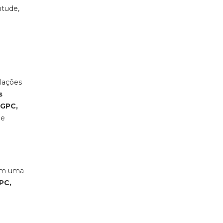
ntude,
 Nações
s
DGPC,
 e
ém uma
PC,