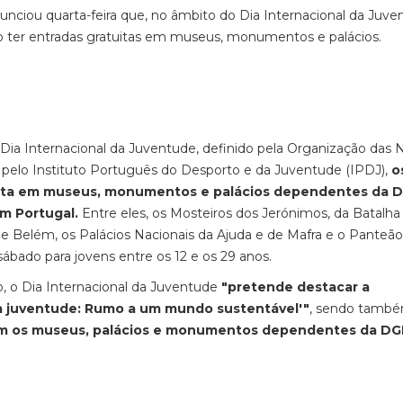
unciou quarta-feira que, no âmbito do Dia Internacional da Juve
ão ter entradas gratuitas em museus, monumentos e palácios.
Dia Internacional da Juventude, definido pela Organização das
pelo Instituto Português do Desporto e da Juventude (IPDJ),
o
atuita em museus, monumentos e palácios dependentes da 
m Portugal.
Entre eles, os Mosteiros dos Jerónimos, da Batalha
de Belém, os Palácios Nacionais da Ajuda e de Mafra e o Panteão
ábado para jovens entre os 12 e os 29 anos.
, o Dia Internacional da Juventude
"pretende destacar a
a juventude: Rumo a um mundo sustentável'"
, sendo tamb
em os museus, palácios e monumentos dependentes da DG