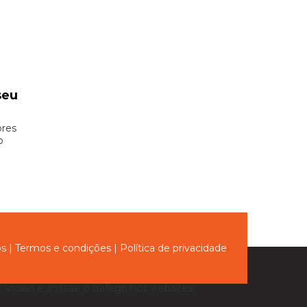
seu
ores
o
ós
|
Termos e condições
|
Política de privacidade
sociais e analisar o tráfego nos websites.