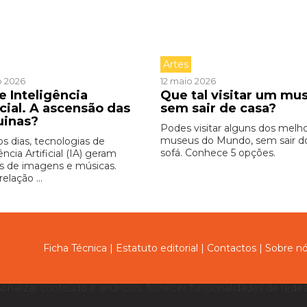
Artes
o 2026
12 maio 2026
e Inteligência
Que tal visitar um mu
icial. A ascensão das
sem sair de casa?
uinas?
Podes visitar alguns dos melh
museus do Mundo, sem sair d
os dias, tecnologias de
sofá. Conhece 5 opções.
ência Artificial (IA) geram
s de imagens e músicas.
relação ...
Ficha Técnica
|
Estatuto editorial
|
Contactos
|
Sobre n
sonalizar conteúdo e anúncios, fornecer funcionalidades de redes 