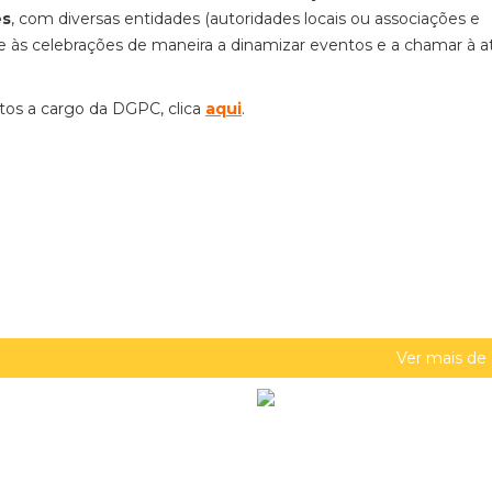
es
, com diversas entidades (autoridades locais ou associações e
se às celebrações de maneira a dinamizar eventos e a chamar à 
os a cargo da DGPC, clica
aqui
.
Ver mais de