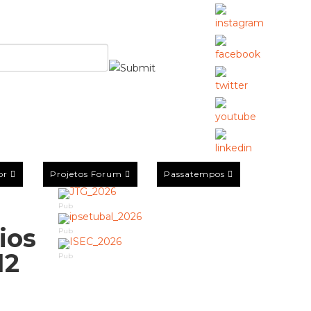
or
Projetos Forum
Passatempos
Pub
ios
Pub
12
Pub