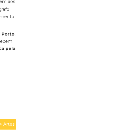
gem aos
grafo
momento
o Porto
,
ntecem
ca pela
 >
Artes