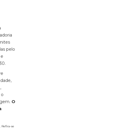
a
adoria
mites
das pelo
 e
h30.
ve
idade,
,
 o
magem.
O
a
 Refira-se