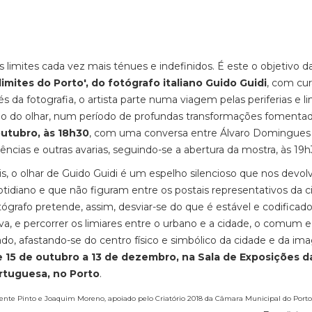
 limites cada vez mais ténues e indefinidos. É este o objetivo d
mites do Porto', do fotógrafo italiano Guido Guidi
, com cur
da fotografia, o artista parte numa viagem pelas periferias e li
ção do olhar, num período de profundas transformações fomenta
outubro, às 18h30
, com uma conversa entre Álvaro Domingues
ncias e outras avarias, seguindo-se a abertura da mostra, às 19
, o olhar de Guido Guidi é um espelho silencioso que nos devol
uotidiano e que não figuram entre os postais representativos da c
ógrafo pretende, assim, desviar-se do que é estável e codificado
, e percorrer os limiares entre o urbano e a cidade, o comum e
inado, afastando-se do centro físico e simbólico da cidade e da i
e 15 de outubro a 13 de dezembro, na Sala de Exposições d
ortuguesa, no Porto
.
rente Pinto e Joaquim Moreno, apoiado pelo Criatório 2018 da Câmara Municipal do Porto.