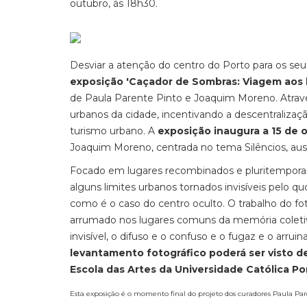
outubro, às 18h30.
Desviar a atenção do centro do Porto para os seus
exposição 'Caçador de Sombras: Viagem aos li
de Paula Parente Pinto e Joaquim Moreno. Através 
urbanos da cidade, incentivando a descentraliza
turismo urbano. A
exposição inaugura a 15 de 
Joaquim Moreno, centrada no tema Silêncios, ausê
Focado em lugares recombinados e pluritemporais
alguns limites urbanos tornados invisíveis pelo q
como é o caso do centro oculto. O trabalho do fot
arrumado nos lugares comuns da memória coletiva
invisível, o difuso e o confuso e o fugaz e o arru
levantamento fotográfico poderá ser visto d
Escola das Artes da Universidade Católica P
Esta exposição é o momento final do projeto dos curadores Paula Pa