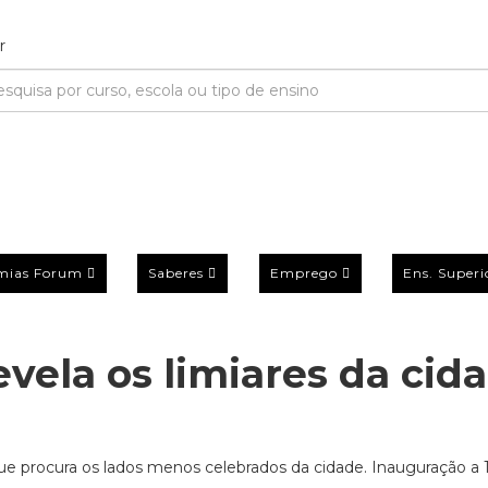
mias Forum
Saberes
Emprego
Ens. Superi
evela os limiares da cid
ue procura os lados menos celebrados da cidade. Inauguração a 