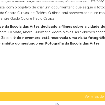
Esta “via
Porto
, em outubro de 2018, da qual resultaram as fotografias em exposição.
rica, com o objetivo de criar um documentário que segue o fotó
 do Centro Cultural de Belém. O filme será apresentado num 
entre Guido Guidi e Paulo Catrica.
be da Escola das Artes dedicado a filmes sobre a cidade d
André Gil Mata, André Guiomar e Pedro Neves. As exibições aco
. Já para
9 de novembro está reservada uma visita fotográfi
o âmbito do mestrado em Fotografia da Escola das Artes
.
Ver mais de