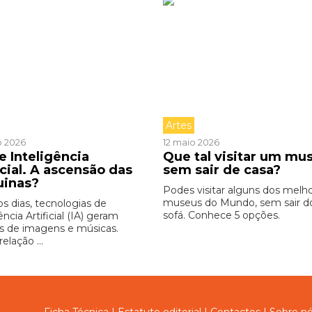
Artes
o 2026
12 maio 2026
e Inteligência
Que tal visitar um mu
icial. A ascensão das
sem sair de casa?
uinas?
Podes visitar alguns dos melh
museus do Mundo, sem sair d
os dias, tecnologias de
sofá. Conhece 5 opções.
ência Artificial (IA) geram
s de imagens e músicas.
relação ...