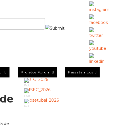
or
Projetos Forum
Passatempos
Pub
ade
Pub
Pub
15 de