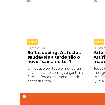
Artes
Artes
29 maio 2026
20 mai
Soft clubbing. As festas
Arte 
saudáveis à tarde são o
Artif
novo “sair à noite”?
máq
Um pouco por todo o mundo um
Todos 
novo conceito começa a ganhar a
Intelig
forma – festas realizadas à tarde
milhõe
centradas “mai ...
Qual a 