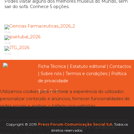
Podes visitar alguns dos melhores museus do Mundo, sem
sair do sofá. Conhece 5 opções.
Pub
Pub
Pub
Ficha Técnica
|
Estatuto editorial
|
Contactos
|
Sobre nós
|
Termos e condições
|
Política
de privacidade
Utilizamos cookies para melhorar a experiência do utilizador,
personalizar conteúdo e anúncios, fornecer funcionalidades de
redes sociais e analisar o tráfego nos websites.
Para mais informações sobre cookies e o processamento dos
Copyright © 2019
Press Forum Comunicação Social S.A.
Todos os
seus dados pessoais, consulte os
Termos e Condições
e a
direitos reservados.