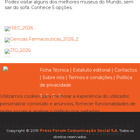
Podes visitar alguns dos melhores museus do Mundo, sem
sair do sofá. Conhece 5 opções.
Pub
Pub
Pub
Ficha Técnica
|
Estatuto editorial
|
Contactos
|
Sobre nós
|
Termos e condições
|
Política
de privacidade
Utilizamos cookies para melhorar a experiência do utilizador,
personalizar conteúdo e anúncios, fornecer funcionalidades de
redes sociais e analisar o tráfego nos websites.
Para mais informações sobre cookies e o processamento dos
Copyright © 2019
Press Forum Comunicação Social S.A.
Todos os
seus dados pessoais, consulte os
Termos e Condições
e a
direitos reservados.