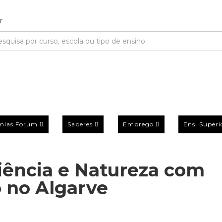
mias Forum
Saberes
Emprego
Ens. Superi
Ciência e Natureza com
 no Algarve