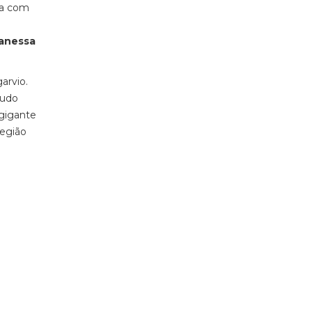
a com
anessa
arvio.
Tudo
 gigante
região