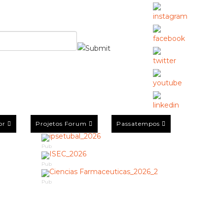
or
Projetos Forum
Passatempos
Pub
Pub
Pub