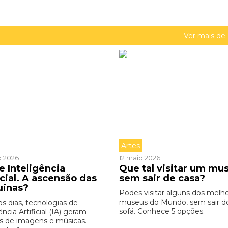
Ver mais de
Artes
o 2026
12 maio 2026
e Inteligência
Que tal visitar um mu
icial. A ascensão das
sem sair de casa?
uinas?
Podes visitar alguns dos melh
museus do Mundo, sem sair d
os dias, tecnologias de
sofá. Conhece 5 opções.
ência Artificial (IA) geram
s de imagens e músicas.