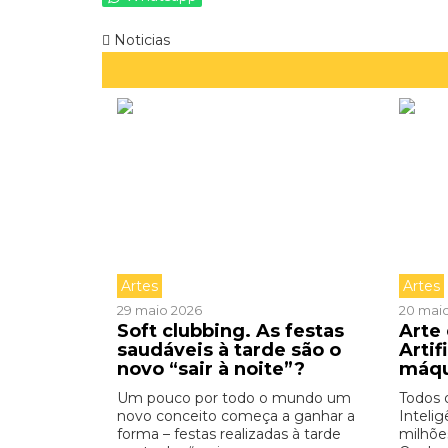
Noticias
Artes
Artes
29 maio 2026
20 mai
Soft clubbing. As festas
Arte 
saudáveis à tarde são o
Artif
novo “sair à noite”?
máq
Um pouco por todo o mundo um
Todos 
novo conceito começa a ganhar a
Intelig
forma – festas realizadas à tarde
milhõe