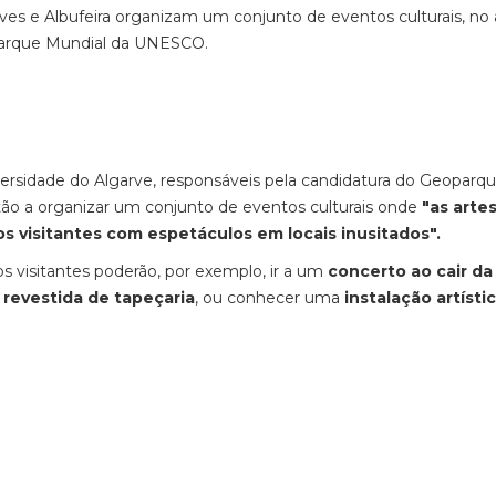
ilves e Albufeira organizam um conjunto de eventos culturais, no
parque Mundial da UNESCO.
iversidade do Algarve, responsáveis pela candidatura do Geoparq
o a organizar um conjunto de eventos culturais onde
"as arte
s visitantes com espetáculos em locais inusitados".
s visitantes poderão, por exemplo, ir a um
concerto ao cair da
revestida de tapeçaria
, ou conhecer uma
instalação artísti