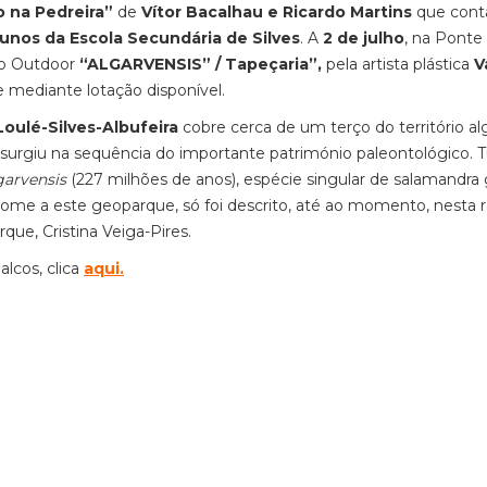
 na Pedreira”
de
Vítor Bacalhau e Ricardo Martins
que cont
unos da Escola Secundária de Silves
. A
2 de julho
, na Ponte
ão Outdoor
“ALGARVENSIS” / Tapeçaria”,
pela artista plástica
V
e mediante lotação disponível.
oulé-Silves-Albufeira
cobre cerca de um terço do território alg
urgiu na sequência do importante património paleontológico. 
garvensis
(227 milhões de anos), espécie singular de salamandra
e a este geoparque, só foi descrito, até ao momento, nesta 
que, Cristina Veiga-Pires.
lcos, clica
aqui.