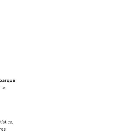
parque
 os
ística,
lves