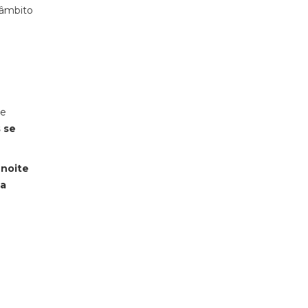
 âmbito
ue
s se
 noite
ca