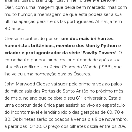
a terras lusas o stand up “Last Time To See Me Before I
Die”, com uma imagem que deixa bem marcado, mas com
muito humor, a mensagem de que esta poderá ser a sua
última aparição perante os fãs portugueses. Afinal, já tem
80 anos...
Cleese é conhecido por ser
um dos mais brilhantes
humoristas britânicos, membro dos Monty Python e
criador e protagonizador da série 'Fawlty Towers'
. O
comediante ganhou ainda maior notoriedade após a sua
atuação no filme Um Peixe Chamado Wanda (1988), que
lhe valeu uma nomeação para os Óscares.
John Marwood Cleese vai subir pela primeira vez ao palco
da mítica sala das Portas de Santo Antão no próximo mês
de maio, no ano que celebra o seu 81.º aniversário. Esta é
uma oportunidade única para assistir ao vivo ao espetáculo
do incontornável e lendário ídolo das gerações de 60, 70 e
80. Os bilhetes serão colocados à venda dia 9 de novembro,
a partir das 10h00. O preço dos bilhetes oscila entre os 20€