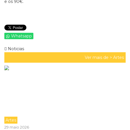
e os 90€.
Whatsapp
Noticias
Ver mais de >
Artes
Artes
29 maio 2026