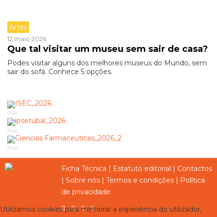
Artes
12 maio 2026
Que tal visitar um museu sem sair de casa?
Podes visitar alguns dos melhores museus do Mundo, sem
sair do sofá. Conhece 5 opções.
Pub
Pub
Pub
Ficha Técnica
|
Estatuto editorial
|
Contactos
|
Sobre nós
|
Termos e condições
|
Política
de privacidade
Utilizamos cookies para melhorar a experiência do utilizador,