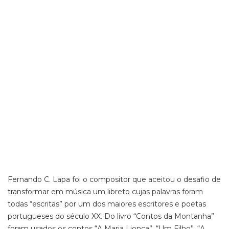
Fernando C. Lapa foi o compositor que aceitou o desafio de
transformar em música um libreto cujas palavras foram
todas “escritas” por um dos maiores escritores e poetas
portugueses do século XX. Do livro “Contos da Montanha”
foram usados os contos “A Maria Lionça”, “Um Filho”, “A