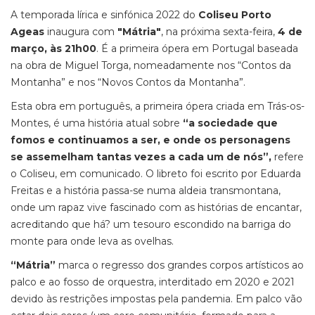
A temporada lírica e sinfónica 2022 do
Coliseu Porto
Ageas
inaugura com
"Mátria"
, na próxima sexta-feira,
4 de
março, às 21h00
. É a primeira ópera em Portugal baseada
na obra de Miguel Torga, nomeadamente nos “Contos da
Montanha” e nos “Novos Contos da Montanha”.
Esta obra em português, a primeira ópera criada em Trás-os-
Montes, é uma história atual sobre
“a sociedade que
fomos e continuamos a ser, e onde os personagens
se assemelham tantas vezes a cada um de nós”,
refere
o Coliseu, em comunicado. O libreto foi escrito por Eduarda
Freitas e a história passa-se numa aldeia transmontana,
onde um rapaz vive fascinado com as histórias de encantar,
acreditando que há? um tesouro escondido na barriga do
monte para onde leva as ovelhas.
“Mátria”
marca o regresso dos grandes corpos artísticos ao
palco e ao fosso de orquestra, interditado em 2020 e 2021
devido às restrições impostas pela pandemia. Em palco vão