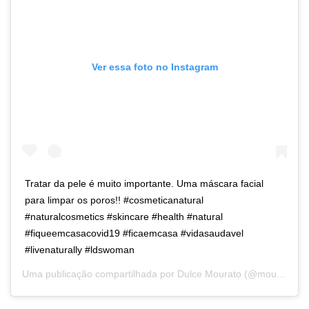
Ver essa foto no Instagram
Tratar da pele é muito importante. Uma máscara facial
para limpar os poros!! #cosmeticanatural
#naturalcosmetics #skincare #health #natural
#fiqueemcasacovid19 #ficaemcasa #vidasaudavel
#livenaturally #ldswoman
Uma publicação compartilhada por
Dulce Mourato
(@mouratodulce) em