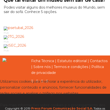
Que tal visitar um museu sem sair de casa?
Podes visitar alguns dos melhores museus do Mundo, sem
sair do sofá. Conhece 5 opções.
Pub
Pub
Pub
Ficha Técnica
|
Estatuto editorial
|
Contactos
|
Sobre nós
|
Termos e condições
|
Política
de privacidade
Utilizamos cookies para melhorar a experiência do utilizador,
personalizar conteúdo e anúncios, fornecer funcionalidades de
redes sociais e analisar o tráfego nos websites.
Para mais informações sobre cookies e o processamento dos
Copyright © 2019
Press Forum Comunicação Social S.A.
Todos os