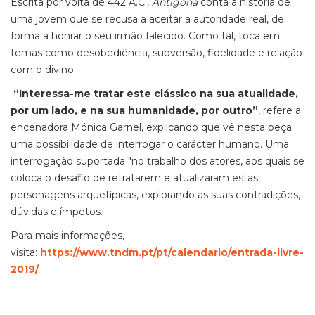
Escrita por volta de 442 A.C.,
Antígona
conta a história de
uma jovem que se recusa a aceitar a autoridade real, de
forma a honrar o seu irmão falecido. Como tal, toca em
temas como desobediência, subversão, fidelidade e relação
com o divino.
“Interessa-me tratar este clássico na sua atualidade,
por um lado, e na sua humanidade, por outro”
, refere a
encenadora Mónica Garnel, explicando que vê nesta peça
uma possibilidade de interrogar o carácter humano. Uma
interrogação suportada "no trabalho dos atores, aos quais se
coloca o desafio de retratarem e atualizaram estas
personagens arquetípicas, explorando as suas contradições,
dúvidas e ímpetos.
Para mais informações,
visita:
https://www.tndm.pt/pt/calendario/entrada-livre-
2019/