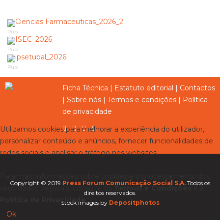
Pub
Pub
Pub
Ficha Técnica
|
Estatuto editorial
|
Contactos
|
Sobre nós
|
Termos e condições
|
Política
de privacidade
Utilizamos cookies para melhorar a experiência do utilizador,
personalizar conteúdo e anúncios, fornecer funcionalidades de
redes sociais e analisar o tráfego nos websites.
Para mais informações sobre cookies e o processamento dos
Copyright © 2019
Press Forum Comunicação Social S.A.
Todos os
seus dados pessoais, consulte os
Termos e Condições
e a
direitos reservados.
Política de Privacidade
.
Stock images by
Depositphotos
Ok