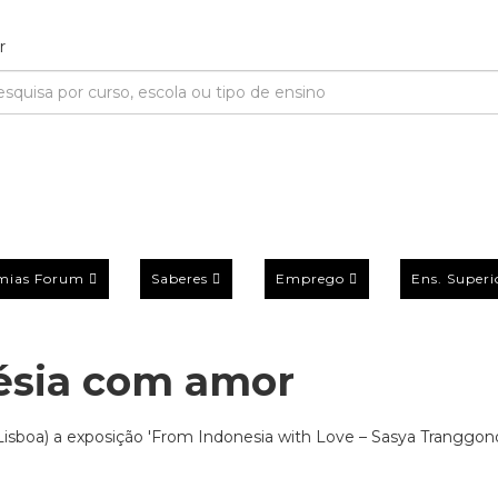
mias Forum
Saberes
Emprego
Ens. Superi
nésia com amor
isboa) a exposição 'From Indonesia with Love – Sasya Tranggono