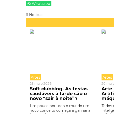
Whatsapp
Noticias
Artes
Artes
29 maio 2026
20 mai
Soft clubbing. As festas
Arte 
saudáveis à tarde são o
Artif
novo “sair à noite”?
máq
Um pouco por todo o mundo um
Todos 
novo conceito começa a ganhar a
Intelig