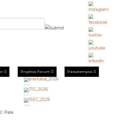
or
Projetos Forum
Passatempos
Pub
Pub
Pub
'. Para