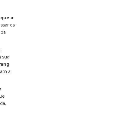
 que a
essar os
 da
a
a sua
yang
izam a
e
que
da.