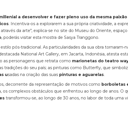
 millenial a desenvolver e fazer pleno uso da mesma paixão
ticos
. Incentiva-os a explorarem a sua própria criatividade, a expr
 através da arte", explica-se no site do Museu do Oriente, espaço
o
, poderás visitar esta mostra de Sasya Tranggono.
tilo pós-tradicional. As particularidades da sua obra tornaram-n
 destacada National Art Gallery, em Jacarta, Indonésia, atesta est
tão as personagens que retrata como
marionetas do teatro wa
as tradições do seu país; as pinturas como Butterfly, que simbol
as u
sadas na criação das suas
pinturas e aguarelas
.
lhos, decorrente da representação de motivos como
borboletas 
fia, os complexos obstáculos que enfrentou ao longo de anos. O 
es
transformou-se, ao longo de 30 anos, no labor de toda uma vi