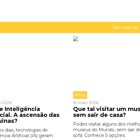
Ver mais de
Artes
o 2026
12 maio 2026
e Inteligência
Que tal visitar um mu
icial. A ascensão das
sem sair de casa?
uinas?
Podes visitar alguns dos melh
museus do Mundo, sem sair d
os dias, tecnologias de
sofá. Conhece 5 opções.
ência Artificial (IA) geram