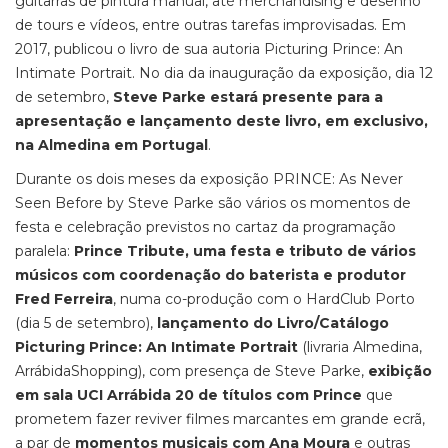
guitarras de pintura manual, até merchandising e desenho
de tours e vídeos, entre outras tarefas improvisadas. Em
2017, publicou o livro de sua autoria Picturing Prince: An
Intimate Portrait. No dia da inauguração da exposição, dia 12
de setembro,
Steve Parke estará presente para a
apresentação e lançamento deste livro, em exclusivo,
na Almedina em Portugal
.
Durante os dois meses da exposição PRINCE: As Never
Seen Before by Steve Parke são vários os momentos de
festa e celebração previstos no cartaz da programação
paralela:
Prince Tribute, uma festa e tributo de vários
músicos com coordenação do baterista e produtor
Fred Ferreira
, numa co-produção com o HardClub Porto
(dia 5 de setembro),
lançamento do Livro/Catálogo
Picturing Prince: An Intimate Portrait
(livraria Almedina,
ArrábidaShopping), com presença de Steve Parke,
exibição
em sala UCI Arrábida 20 de títulos com Prince
que
prometem fazer reviver filmes marcantes em grande ecrã,
a par de
momentos musicais com Ana Moura
e outras