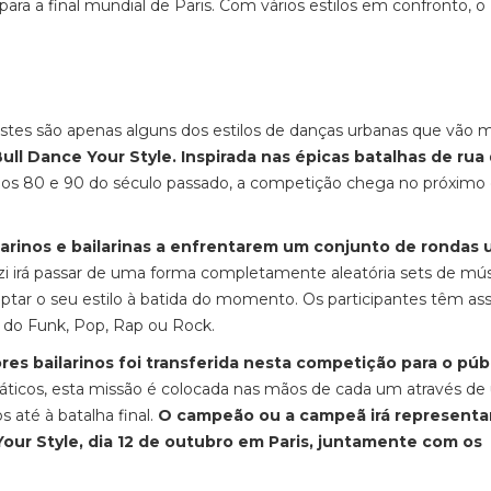
ra a final mundial de Paris. Com vários estilos em confronto, o
stes são apenas alguns dos estilos de danças urbanas que vão 
ull Dance Your Style. Inspirada nas épicas batalhas de rua
nos 80 e 90 do século passado, a competição chega no próximo 
ilarinos e bailarinas a enfrentarem um conjunto de rondas
dzi irá passar de uma forma completamente aleatória sets de mú
tar o seu estilo à batida do momento. Os participantes têm as
s do Funk, Pop, Rap ou Rock.
res bailarinos foi transferida nesta competição para o públ
áticos, esta missão é colocada nas mãos de cada um através d
 até à batalha final.
O campeão ou a campeã irá representa
Your Style, dia 12 de outubro em Paris, juntamente com os