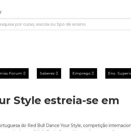
mias Forum
Saberes
Emprego
Ens. Superi
ur Style estreia-se em
portuguesa do Red Bull Dance Your Style, competição internacion