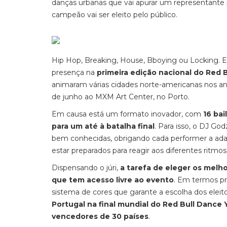
danças urbanas que vai apurar um representante pa
campeão vai ser eleito pelo público.
Hip Hop, Breaking, House, Bboying ou Locking. E
presença na
primeira edição nacional do Red B
animaram várias cidades norte-americanas nos a
de junho ao MXM Art Center, no Porto.
Em causa está um formato inovador, com
16 ba
para um até à batalha final
. Para isso, o DJ Go
bem conhecidas, obrigando cada performer a adap
estar preparados para reagir aos diferentes ritmo
Dispensando o júri,
a tarefa de eleger os melho
que tem acesso livre ao evento
. Em termos pr
sistema de cores que garante a escolha dos eleitos
Portugal na final mundial do Red Bull Dance 
vencedores de 30 países
.