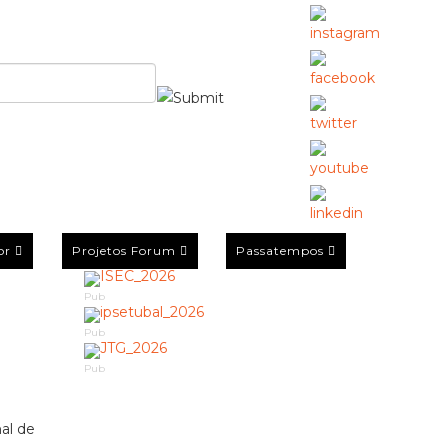
or
Projetos Forum
Passatempos
Pub
Pub
Pub
al de