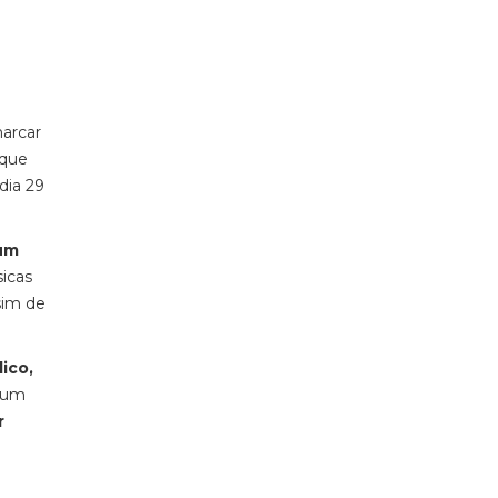
marcar
que
dia 29
 um
sicas
sim de
ico,
e um
r