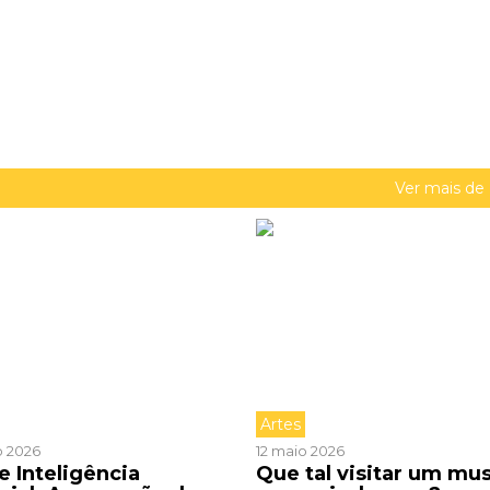
Ver mais de
Artes
o 2026
12 maio 2026
e Inteligência
Que tal visitar um mu