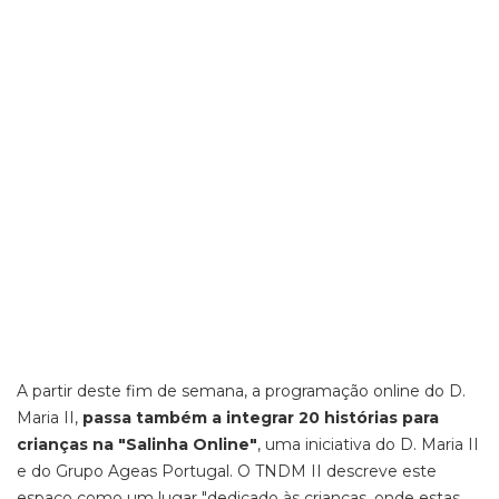
A partir deste fim de semana, a programação online do D.
Maria II,
passa também a integrar 20 histórias para
crianças na "Salinha Online"
, uma iniciativa do D. Maria II
e do Grupo Ageas Portugal. O TNDM II descreve este
espaço como um lugar "dedicado às crianças, onde estas