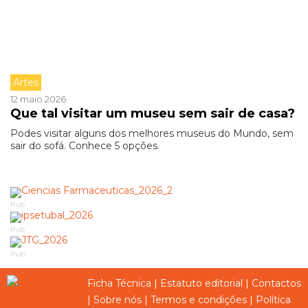
Artes
12 maio 2026
Que tal visitar um museu sem sair de casa?
Podes visitar alguns dos melhores museus do Mundo, sem
sair do sofá. Conhece 5 opções.
Pub
Pub
Pub
Ficha Técnica
|
Estatuto editorial
|
Contactos
|
Sobre nós
|
Termos e condições
|
Política