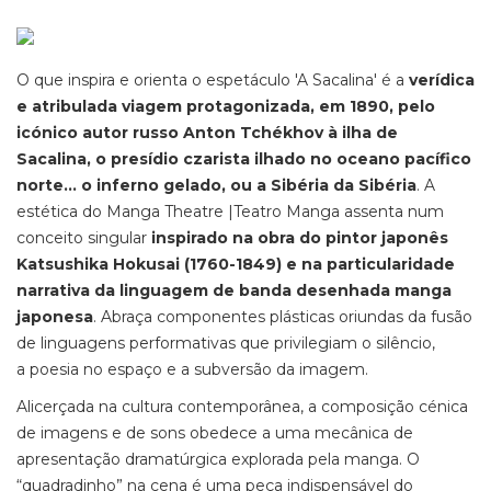
O que inspira e orienta o espetáculo 'A Sacalina' é a
verídica
e atribulada viagem protagonizada, em 1890, pelo
icónico autor russo Anton Tchékhov à ilha de
Sacalina, o presídio czarista ilhado no oceano pacífico
norte... o inferno gelado, ou a Sibéria da Sibéria
. A
estética do Manga Theatre |Teatro Manga assenta num
conceito singular
inspirado na obra do pintor japonês
Katsushika Hokusai (1760-1849) e na particularidade
narrativa da linguagem de banda desenhada manga
japonesa
. Abraça componentes plásticas oriundas da fusão
de linguagens performativas que privilegiam o silêncio,
a poesia no espaço e a subversão da imagem.
Alicerçada na cultura contemporânea, a composição cénica
de imagens e de sons obedece a uma mecânica de
apresentação dramatúrgica explorada pela manga. O
“quadradinho” na cena é uma peça indispensável do