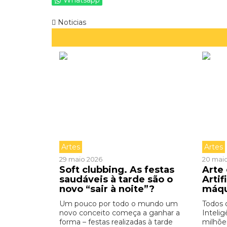
Whatsapp
Noticias
Artes
Artes
29 maio 2026
20 mai
Soft clubbing. As festas
Arte 
saudáveis à tarde são o
Artif
novo “sair à noite”?
máq
Um pouco por todo o mundo um
Todos 
novo conceito começa a ganhar a
Intelig
forma – festas realizadas à tarde
milhõe