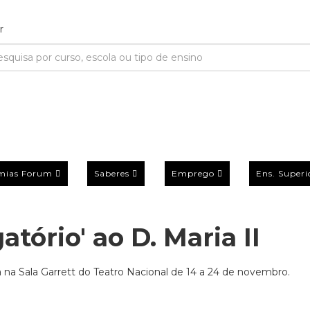
mias Forum
Saberes
Emprego
Ens. Superi
tório' ao D. Maria II
 na Sala Garrett do Teatro Nacional de 14 a 24 de novembro.