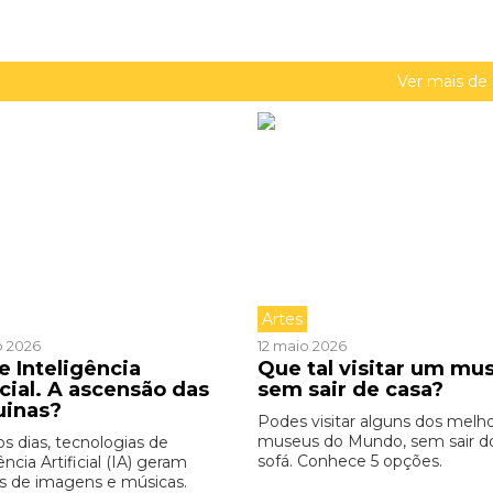
Ver mais de
Artes
o 2026
12 maio 2026
e Inteligência
Que tal visitar um mu
icial. A ascensão das
sem sair de casa?
uinas?
Podes visitar alguns dos melh
museus do Mundo, sem sair d
os dias, tecnologias de
sofá. Conhece 5 opções.
ência Artificial (IA) geram
s de imagens e músicas.