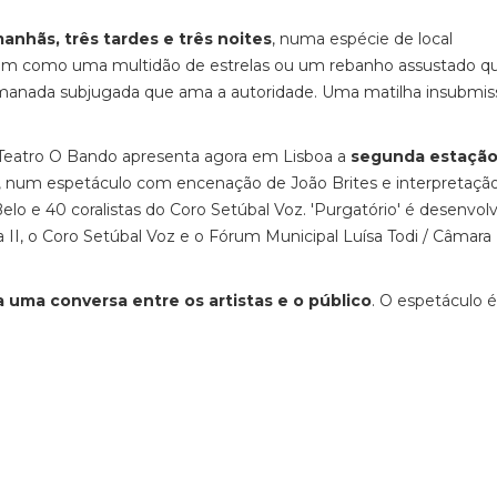
anhãs, três tardes e três noites
, numa espécie de local
sam como uma multidão de estrelas ou um rebanho assustado q
manada subjugada que ama a autoridade. Uma matilha insubmis
o Teatro O Bando apresenta agora em Lisboa a
segunda estação
o, num espetáculo com encenação de João Brites e interpretaçã
elo e 40 coralistas do Coro Setúbal Voz. 'Purgatório' é desenvol
II, o Coro Setúbal Voz e o Fórum Municipal Luísa Todi / Câmara
 uma conversa entre os artistas e o público
. O espetáculo é