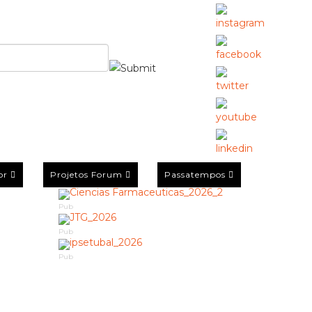
or
Projetos Forum
Passatempos
Pub
Pub
Pub