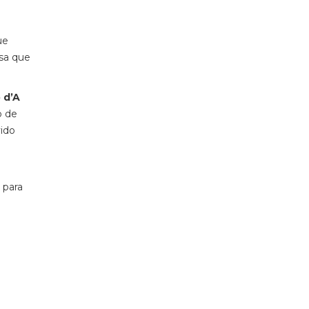
ue
sa que
 d’A
o de
vido
 para