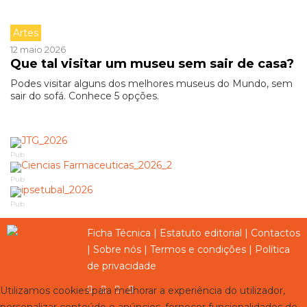
Artes
12 maio 2026
Que tal visitar um museu sem sair de casa?
Podes visitar alguns dos melhores museus do Mundo, sem
sair do sofá. Conhece 5 opções.
Pub
Pub
Pub
Ficha Técnica
|
Estatuto editorial
|
Contactos
|
Sobre nós
|
Termos e condições
|
Política
de privacidade
Utilizamos cookies para melhorar a experiência do utilizador,